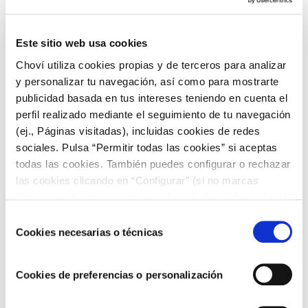
Miércoles
Comida:
Solomillo de cerdo en salsa.
Este sitio web usa cookies
Cena: Merluza gratinada y ensalada ligera.
Choví utiliza cookies propias y de terceros para analizar
Jueves
y personalizar tu navegación, así como para mostrarte
publicidad basada en tus intereses teniendo en cuenta el
Comida: Lentejas con verduras
perfil realizado mediante el seguimiento de tu navegación
Cena: Croquetas de pollo con cous cous como guarnición
(ej., Páginas visitadas), incluidas cookies de redes
sociales. Pulsa “Permitir todas las cookies” si aceptas
Viernes
todas las cookies. También puedes configurar o rechazar
Comida: Guiso de patatas con sepia y ensalada ligera.
las cookies clicando en “Configurar” (si no marcas
ninguna, entenderemos que rechazas el uso de cookies)
Cena: Ternera a la plancha con verduras salteadas como
u obtener más información en nuestra
POLÍTICA DE
guarnición.
Selección
COOKIES
.
Cookies necesarias o técnicas
de
Sábado
consentimiento
Comida:
Risotto de champiñones y queso
.
Cookies de preferencias o personalización
Cena: Verduras al vapor y tostas de jamón con tomate.