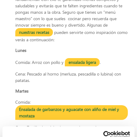
saludables y evitarás que te falten ingredientes cuando te
pongas manos a la obra. Seguro que tienes un “menú
maestro” con lo que sueles cocinar pero recuerda que
innovar siempre es bueno y divertido. Algunas de
nuestras recetas
pueden servirte como inspiración como
verás a continuación:
Lunes
Comida: Arroz con pollo y
ensalada ligera
.
Cena: Pescado al horno (merluza, pescadilla o lubina) con
patatas.
Martes
Comida:
Ensalada de garbanzos y aguacate con aliño de miel y
mostaza
Cena: Tortilla de calabacín y sopa de pescado.