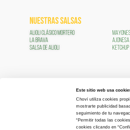
NUESTRAS SALSAS
ALIOLI CLÁSICO MORTERO
MAYONE
LA BRAVA
AJONESA
SALSA DE ALIOLI
KETCHUP
Este sitio web usa cookie
CONTACTO
ÁREA 
Choví utiliza cookies prop
mostrarte publicidad basad
ACCEDER
Contactar
seguimiento de tu navegaci
“Permitir todas las cookie
Atención al Consumidor: 902 566 522
cookies clicando en “Conf