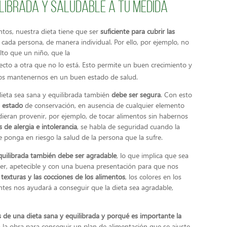
ilibrada y saludable a tu medida
tos, nuestra dieta tiene que ser
suficiente para cubrir las
 cada persona, de manera individual. Por ello, por ejemplo, no
lto que un niño, que la
cto a otra que no lo está. Esto permite un buen crecimiento y
ltos mantenernos en un buen estado de salud.
dieta sea sana y equilibrada también
debe ser segura
. Con esto
n estado
de conservación, en ausencia de cualquier elemento
dieran provenir, por ejemplo, de tocar alimentos sin habernos
 de alergia e intolerancia
, se habla de seguridad cuando la
e ponga en riesgo la salud de la persona que la sufre.
equilibrada también debe ser agradable
, lo que implica que sea
hacer, apetecible y con una buena presentación para que nos
s texturas y las cocciones de los alimentos
, los colores en los
ntes nos ayudará a conseguir que la dieta sea agradable,
as de una dieta sana y equilibrada y porqué es importante la
la obra para conseguir un plan de alimentación que se ajuste