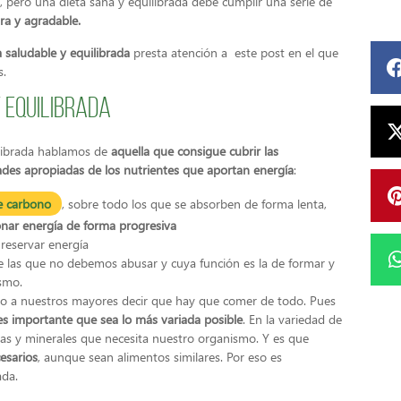
 pero una dieta sana y equilibrada debe cumplir una serie de
ura y agradable.
saludable y equilibrada
presta atención a este post en el que
s.
 equilibrada
librada hablamos de
aquella que consigue cubrir las
des apropiadas de los nutrientes que aportan energía
:
e carbono
, sobre todo los que se absorben de forma lenta,
nar energía de forma progresiva
 reservar energía
 las que no debemos abusar y cuya función es la de formar y
ismo.
do a nuestros mayores decir que hay que comer de todo. Pues
 es importante que sea lo más variada posible
. En la variedad de
as y minerales que necesita nuestro organismo. Y es que
esarios
, aunque sean alimentos similares. Por eso es
ada.