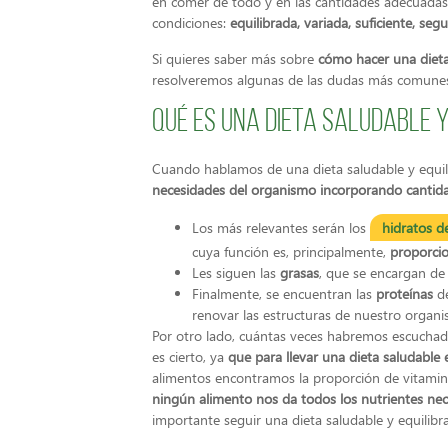
en comer de todo y en las cantidades adecuadas,
condiciones:
equilibrada, variada, suficiente, seg
Si quieres saber más sobre
cómo hacer una dieta 
resolveremos algunas de las dudas más comune
Qué es una dieta saludable y
Cuando hablamos de una dieta saludable y equi
necesidades del organismo incorporando cantida
Los más relevantes serán los
hidratos d
cuya función es, principalmente,
proporcio
Les siguen las
grasas
, que se encargan de
Finalmente, se encuentran las
proteínas
de
renovar las estructuras de nuestro organ
Por otro lado, cuántas veces habremos escucha
es cierto, ya
que para llevar una dieta saludable
alimentos encontramos la proporción de vitamin
ningún alimento nos da todos los nutrientes nec
importante seguir una dieta saludable y equilibr