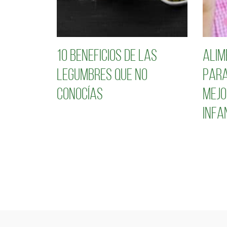
10 Beneficios de las
Alim
legumbres que no
para
conocías
mejo
infa