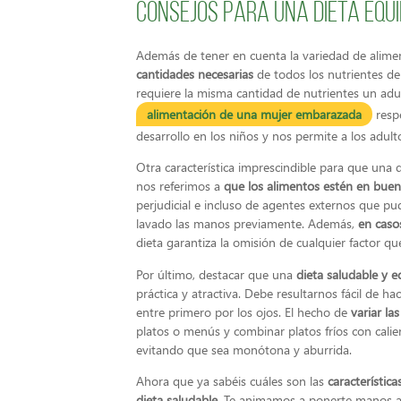
Consejos para una dieta equ
Además de tener en cuenta la variedad de alimen
cantidades necesarias
de todos los nutrientes de
requiere la misma cantidad de nutrientes un adu
alimentación de una mujer embarazada
respe
desarrollo en los niños y nos permite a los adu
Otra característica imprescindible para que una 
nos referimos a
que los alimentos estén en bue
perjudicial e incluso de agentes externos que pu
lavado las manos previamente. Además,
en casos
dieta garantiza la omisión de cualquier factor qu
Por último, destacar que una
dieta saludable y 
práctica y atractiva. Debe resultarnos fácil de 
entre primero por los ojos. El hecho de
variar la
platos o menús y combinar platos fríos con calie
evitando que sea monótona y aburrida.
Ahora que ya sabéis cuáles son las
característic
dieta saludable
. Te animamos a ponerte manos a 