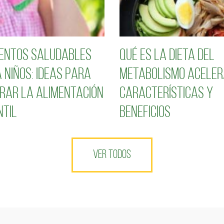
entos saludables
Qué es la dieta del
 niños: Ideas para
metabolismo aceler
rar la alimentación
características y
ntil
beneficios
VER TODOS