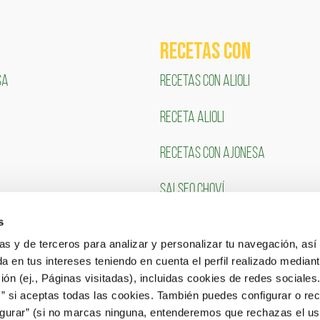
RECETAS COn
SA
RECETAS CON ALIOLI
RECETA ALIOLI
RECETAS CON AJONESA
SALSEO CHOVÍ
s
CLIENTES
TRABAJA CON NOSOTR
ias y de terceros para analizar y personalizar tu navegación, asi
a en tus intereses teniendo en cuenta el perfil realizado mediant
Portal de Empleo
ón (ej., Páginas visitadas), incluidas cookies de redes sociales
s” si aceptas todas las cookies. También puedes configurar o re
CONSULTA NUESTRAS OFERTAS
igurar” (si no marcas ninguna, entenderemos que rechazas el u