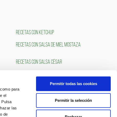
RECETAS CON KETCHUP
RECETAS CON SALSA DE MIEL MOSTAZA
RECETAS CON SALSA CÉSAR
Permitir todas las cookies
OS
SÍGUENOS
́ como para
e el
Permitir la selección
. Pulsa
chazar las
so de
Rechazar