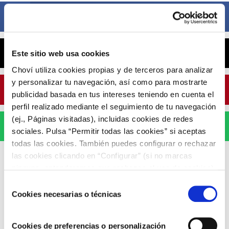
Facebook
X
Este sitio web usa cookies
Choví utiliza cookies propias y de terceros para analizar
y personalizar tu navegación, así como para mostrarte
Pinterest
publicidad basada en tus intereses teniendo en cuenta el
perfil realizado mediante el seguimiento de tu navegación
(ej., Páginas visitadas), incluidas cookies de redes
WhatsApp
sociales. Pulsa “Permitir todas las cookies” si aceptas
todas las cookies. También puedes configurar o rechazar
las cookies clicando en “Configurar” (si no marcas
ninguna, entenderemos que rechazas el uso de cookies)
u obtener más información en nuestra
POLÍTICA DE
Selección
COOKIES
.
Cookies necesarias o técnicas
de
ARTÍCULOS RELACIONADOS
consentimiento
Cookies de preferencias o personalización