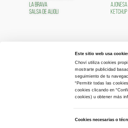
LA BRAVA
AJONESA
SALSA DE ALIOLI
KETCHUP
Este sitio web usa cookie
CONTACTO
ÁREA 
Choví utiliza cookies prop
mostrarte publicidad basad
ACCEDER
Contactar
seguimiento de tu navegaci
“Permitir todas las cookie
Atención al Consumidor: 902 566 522
cookies clicando en “Conf
Canal de Denuncias
cookies) u obtener más in
Selección
Cookies necesarias o técn
de