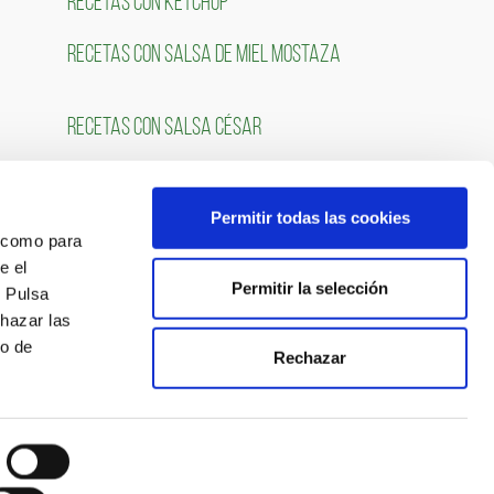
RECETAS CON KETCHUP
RECETAS CON SALSA DE MIEL MOSTAZA
RECETAS CON SALSA CÉSAR
Permitir todas las cookies
OS
SÍGUENOS
́ como para
e el
Permitir la selección
. Pulsa
chazar las
so de
Rechazar