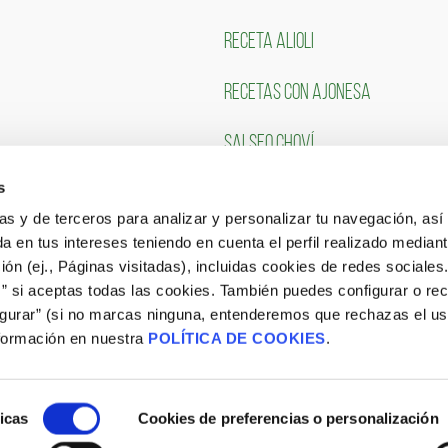
RECETA ALIOLI
RECETAS CON AJONESA
SALSEO CHOVÍ
s
CLIENTES
TRABAJA CON NOSOTR
ias y de terceros para analizar y personalizar tu navegación, asi
a en tus intereses teniendo en cuenta el perfil realizado mediant
Portal de Empleo
ón (ej., Páginas visitadas), incluidas cookies de redes sociales
s” si aceptas todas las cookies. También puedes configurar o re
CONSULTA NUESTRAS OFERTAS
igurar” (si no marcas ninguna, entenderemos que rechazas el u
formación en nuestra
POLÍTICA DE COOKIES
.
icas
Cookies de preferencias o personalización