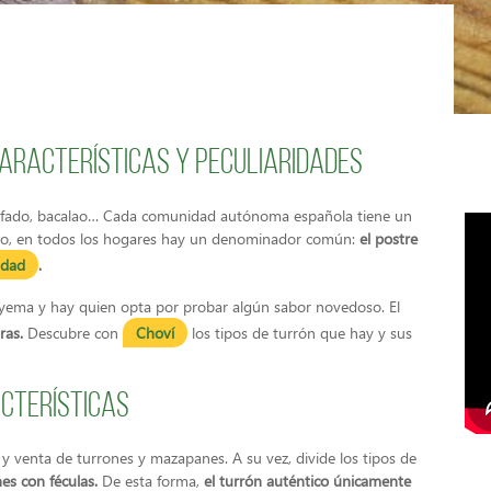
Características y peculiaridades
trufado, bacalao… Cada comunidad autónoma española tiene un
rgo, en todos los hogares hay un denominador común:
el postre
idad
.
de yema y hay quien opta por probar algún sabor novedoso. El
ras.
Descubre con
Choví
los tipos de turrón que hay y sus
acterísticas
y venta de turrones y mazapanes. A su vez, divide los tipos de
nes con féculas.
De esta forma,
el turrón auténtico únicamente