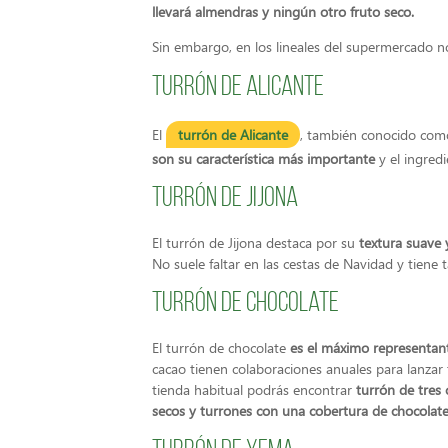
llevará almendras y ningún otro fruto seco.
Sin embargo, en los lineales del supermercado
Turrón de Alicante
El
turrón de Alicante
, también conocido como
son su característica más importante
y el ingred
Turrón de Jijona
El turrón de Jijona destaca por su
textura suave 
No suele faltar en las cestas de Navidad y tiene
Turrón de chocolate
El turrón de chocolate
es el máximo representant
cacao tienen colaboraciones anuales para lanzar
tienda habitual podrás encontrar
turrón de tres 
secos y turrones con una cobertura de chocolat