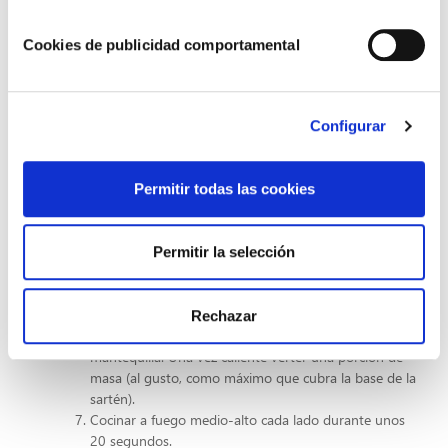
Pelar la corteza de la calabaza y trocear. Poner en una
olla con agua hirviendo y dejar cocer durante media
Cookies de publicidad comportamental
hora, hasta que la calabaza esté blanda.
Colocar los trozos en un escurridor y aplastar con un
tenedor. Dejar que escurra 15 minutos para soltar
toda el agua.
Configurar
Batir los huevos y agregar el azúcar. Continuar
batiendo hasta que espumee y añadir la leche,
ralladura de limón, anís y las semillas.
Permitir todas las cookies
Mezclar hasta que todos los ingredientes estén
integrados y añadir la harina poco a poco mientras se
mezcla.
Permitir la selección
Incorporar la calabaza a la mezcla y remover. La
textura será parecida a una crema espesa. Dejar
reposar 20 minutos.
Rechazar
Calentar en una sartén un poco de aceite o
mantequilla. Una vez caliente verter una porción de
masa (al gusto, como máximo que cubra la base de la
sartén).
Cocinar a fuego medio-alto cada lado durante unos
20 segundos.