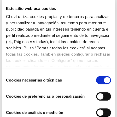
Receta de tortitas de Carnaval de
Este sitio web usa cookies
calabaza
Choví utiliza cookies propias y de terceros para analizar
y personalizar tu navegación, así como para mostrarte
Una variante de estás tortitas de carnaval son las tortitas de
publicidad basada en tus intereses teniendo en cuenta el
calabaza y son típicas de las Islas Canarias. Y no sólo se
perfil realizado mediante el seguimiento de tu navegación
consumen en febrero con los carnavales, sino que se han
(ej., Páginas visitadas), incluidas cookies de redes
convertido en un producto de consumo habitual.
sociales. Pulsa “Permitir todas las cookies” si aceptas
todas las cookies. También puedes configurar o rechazar
Ingredientes
:
las cookies clicando en “Configurar” (si no marcas
Harina (175 gramos)
ninguna, entenderemos que rechazas el uso de cookies)
Calabaza (80 gramos)
u obtener más información en nuestra
POLÍTICA DE
Huevos (2 unidades)
Selección
COOKIES
.
Azúcar (150 gramos)
Cookies necesarias o técnicas
de
Leche (250 mililitros)
consentimiento
Ralladura de limón
Cookies de preferencias o personalización
Semillas de hinojo (una cucharada)
Anís (dos cucharadas)
Aceite de oliva o mantequilla
Cookies de análisis o medición
Preparación
: