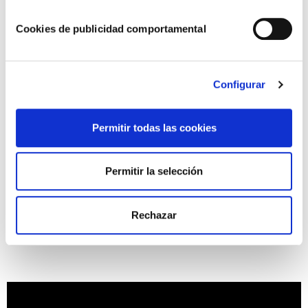
Pon a calentar en una sartén un poco de aceite y prepara la
tortilla añadiéndole todos los ingredientes mezclados,
Cookies de publicidad comportamental
excepto el kétchup. Cuando lo saques de la sartén abre la
tortilla por la mitad y échale la salsa.
Y por último… si eres fan de nuestras salsas y te han
Configurar
gustado estas
recetas con kétchup
,
visita nuestro blog
y
descubre el auténtico sabor de todas las salsas en recetas
muy fáciles y rápidas de preparar.
Permitir todas las cookies
Si has probado la receta ¡Déjanos tu opinión!
Permitir la selección
USER REVIEW
4.22
(
9
votes)
Rechazar