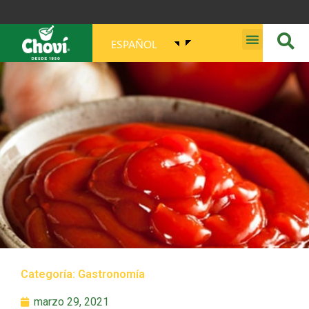
ESPAÑOL
MISIÓN, VISIÓN, PROPÓSITO Y VALORES
Categoría:
Gastronomía
marzo 29, 2021