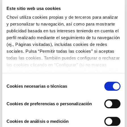
¡Ya tienes listos tus rollitos de hojaldre!
Este sitio web usa cookies
7. Pollo con arroz frito
Choví utiliza cookies propias y de terceros para analizar
y personalizar tu navegación, así como para mostrarte
Estamos seguros de que muchas veces no sabes con qué
ingrediente acompañar un simple arroz. Por este motivo te
publicidad basada en tus intereses teniendo en cuenta el
vamos a detallar una
receta muy original
. Empieza hirviendo
perfil realizado mediante el seguimiento de tu navegación
arroz y a continuación echa las especias que sean de tu
(ej., Páginas visitadas), incluidas cookies de redes
agrado. Mientras tanto, pincela los filetes de pechuga de
sociales. Pulsa “Permitir todas las cookies” si aceptas
pollo con kétchup y mételos al horno junto con un poco de
todas las cookies. También puedes configurar o rechazar
cebolla.
las cookies clicando en “Configurar” (si no marcas
Una vez esté preparado trocea la pechuga y mézclalo con el
ninguna, entenderemos que rechazas el uso de cookies)
arroz. ¡Para chuparse los dedos!
u obtener más información en nuestra
POLÍTICA DE
Selección
COOKIES
.
Cookies necesarias o técnicas
8. Revuelto de jamón york y queso con
de
consentimiento
kétchup
Cookies de preferencias o personalización
Te vamos a revelar un revuelto de huevo con kétchup muy
original. Para preparar esta
receta con kétchup
necesitarás:
Cookies de análisis o medición
huevo, sal, jamón york, queso rallado, orégano y kétchup.