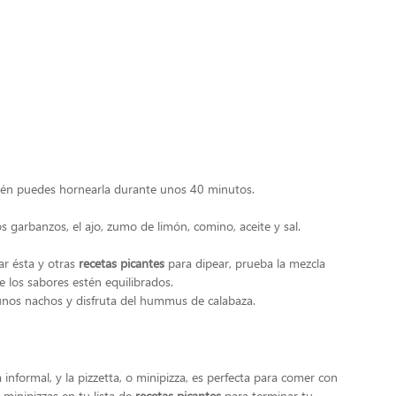
ién puedes hornearla durante unos 40 minutos.
os garbanzos, el ajo, zumo de limón, comino, aceite y sal.
ar ésta y otras
recetas picantes
para dipear, prueba la mezcla
e los sabores estén equilibrados.
unos nachos y disfruta del hummus de calabaza.
informal, y la pizzetta, o minipizza, es perfecta para comer con
 minipizzas en tu lista de
recetas picantes
para terminar tu