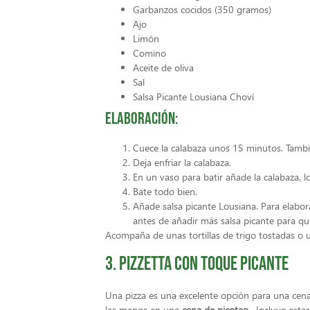
Garbanzos cocidos (350 gramos)
Ajo
Limón
Comino
Aceite de oliva
Sal
Salsa Picante Lousiana Choví
Elaboración:
Cuece la calabaza unos 15 minutos. Tamb
Deja enfriar la calabaza.
En un vaso para batir añade la calabaza, l
Bate todo bien.
Añade salsa picante Lousiana. Para elabor
antes de añadir más salsa picante para qu
Acompaña de unas tortillas de trigo tostadas o 
3. Pizzetta con toque picante
Una pizza es una excelente opción para una cena 
las manos en una
cena de picoteo
. Incluye estas