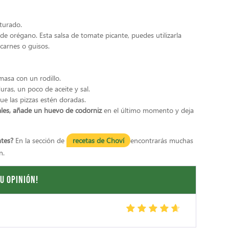
turado.
de orégano. Esta salsa de tomate picante, puedes utilizarla
carnes o guisos.
masa con un rodillo.
uras, un poco de aceite y sal.
e las pizzas estén doradas.
ales, añade un huevo de codorniz
en el último momento y deja
ntes?
En la sección de
recetas de
Choví
encontrarás muchas
n.
u opinión!