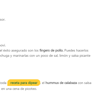
sor.
oví.
 el éxito asegurado son los
fingers de pollo.
Puedes hacerlos
chuga y marinarlas con un poco de sal, limón y salsa picante
 toda
receta para dipear
, el
hummus de calabaza
con salsa
s en una cena de picoteo.