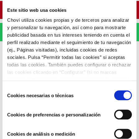
Pinterest
Este sitio web usa cookies
Choví utiliza cookies propias y de terceros para analizar
y personalizar tu navegación, así como para mostrarte
WhatsApp
publicidad basada en tus intereses teniendo en cuenta el
perfil realizado mediante el seguimiento de tu navegación
(ej., Páginas visitadas), incluidas cookies de redes
sociales. Pulsa “Permitir todas las cookies” si aceptas
todas las cookies. También puedes configurar o rechazar
las cookies clicando en “Configurar” (si no marcas
ARTÍCULOS RELACIONADOS
ninguna, entenderemos que rechazas el uso de cookies)
u obtener más información en nuestra
POLÍTICA DE
Selección
COOKIES
.
Cookies necesarias o técnicas
de
consentimiento
Cookies de preferencias o personalización
Cookies de análisis o medición