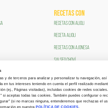
RECETAS COn
SA
RECETAS CON ALIOLI
RECETA ALIOLI
RECETAS CON AJONESA
SALSEO CHOVÍ
s
CLIENTES
TRABAJA CON NOSOTR
ias y de terceros para analizar y personalizar tu navegación, asi
a en tus intereses teniendo en cuenta el perfil realizado mediant
Portal de Empleo
ón (ej., Páginas visitadas), incluidas cookies de redes sociales
s” si aceptas todas las cookies. También puedes configurar o re
CONSULTA NUESTRAS OFERTAS
igurar” (si no marcas ninguna, entenderemos que rechazas el u
formación en nuestra
POLÍTICA DE COOKIES
.