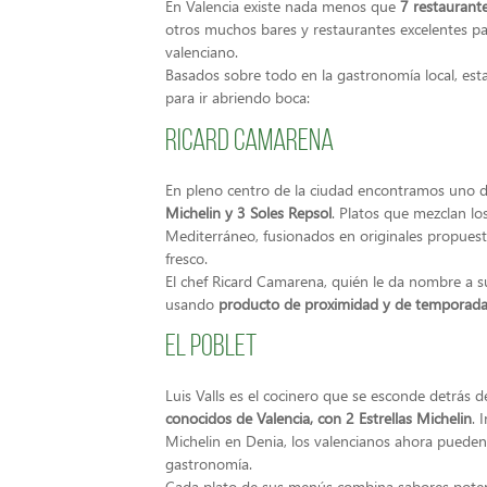
En Valencia existe nada menos que
7 restaurante
otros muchos bares y restaurantes excelentes p
valenciano.
Basados sobre todo en la gastronomía local, esta
para ir abriendo boca:
Ricard Camarena
En pleno centro de la ciudad encontramos uno d
Michelin y 3 Soles Repsol
. Platos que mezclan lo
Mediterráneo, fusionados en originales propuesta
fresco.
El chef Ricard Camarena, quién le da nombre a su
usando
producto de proximidad y de temporad
El Poblet
Luis Valls es el cocinero que se esconde detrás d
conocidos de Valencia, con 2 Estrellas Michelin
. 
Michelin en Denia, los valencianos ahora pueden 
gastronomía.
Cada plato de sus menús combina sabores potent