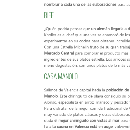
nombrar a cada una de las elaboraciones
para ac
Riff
¿Quién podría pensar que
un alemán llegaría a d
Knöller es el chef que una vez se enamoró de l
experimentar en su cocina para obtener increíble
Con una Estrella Michelin fruto de su gran trabaj
Mercado Central
para comprar el producto más 
ingredientes de sus platos estrella. Los arroces 
menú degustación, con unos platos de lo más var
Casa Manolo
Salimos de Valencia capital hacia la
población de 
Manolo
. Este chiringuito de playa consiguió su 
Alonso, especialista en arroz, marisco y pescado 
Para disfrutar de la mejor comida tradicional de 
muy variado de platos clásicos y otras elaboraci
duda
el mejor chiringuito con vistas al mar
para d
La
alta cocina en Valencia está en auge
, volvien