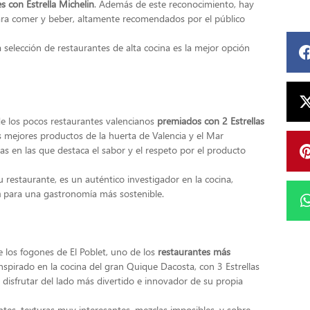
s con Estrella Michelin
. Además de este reconocimiento, hay
ara comer y beber, altamente recomendados por el público
 selección de restaurantes de alta cocina es la mejor opción
e los pocos restaurantes valencianos
premiados con 2 Estrellas
s mejores productos de la huerta de Valencia y el Mar
s en las que destaca el sabor y el respeto por el producto
 restaurante, es un auténtico investigador en la cocina,
a
para una gastronomía más sostenible.
e los fogones de El Poblet, uno de los
restaurantes más
Inspirado en la cocina del gran Quique Dacosta, con 3 Estrellas
disfrutar del lado más divertido e innovador de su propia
es, texturas muy interesantes, mezclas imposibles, y sobre