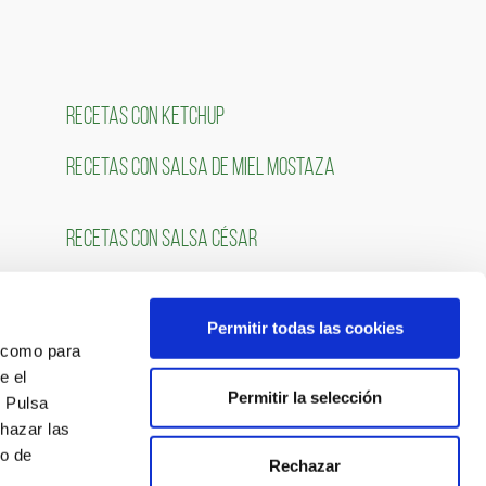
RECETAS CON KETCHUP
RECETAS CON SALSA DE MIEL MOSTAZA
RECETAS CON SALSA CÉSAR
Permitir todas las cookies
OS
SÍGUENOS
́ como para
e el
Permitir la selección
. Pulsa
chazar las
so de
Rechazar