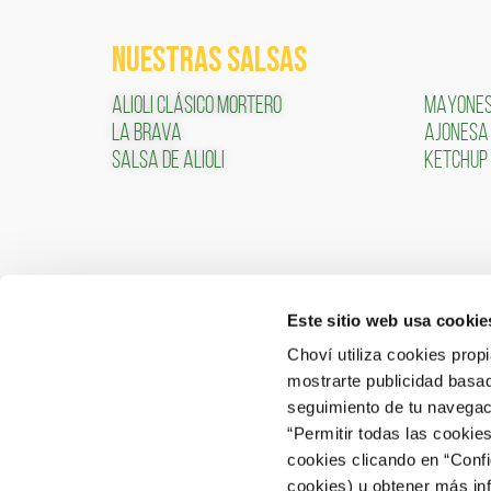
NUESTRAS SALSAS
ALIOLI CLÁSICO MORTERO
MAYONE
LA BRAVA
AJONESA
SALSA DE ALIOLI
KETCHUP
Este sitio web usa cookie
CONTACTO
ÁREA 
Choví utiliza cookies prop
mostrarte publicidad basad
ACCEDER
Contactar
seguimiento de tu navegaci
“Permitir todas las cookie
Atención al Consumidor: 902 566 522
cookies clicando en “Conf
Canal de Denuncias
cookies) u obtener más in