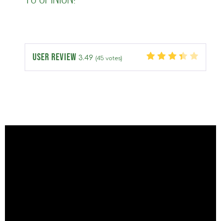
USER REVIEW
3.49
(
45
votes)