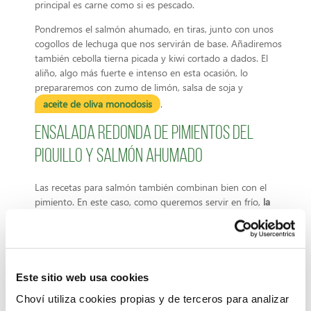
principal es carne como si es pescado.
Pondremos el salmón ahumado, en tiras, junto con unos
cogollos de lechuga que nos servirán de base. Añadiremos
también cebolla tierna picada y kiwi cortado a dados. El
aliño, algo más fuerte e intenso en esta ocasión, lo
prepararemos con zumo de limón, salsa de soja y
aceite de oliva monodosis
.
Ensalada redonda de pimientos del
piquillo y salmón ahumado
Las recetas para salmón también combinan bien con el
pimiento. En este caso, como queremos servir en frío,
la
variedad que usaremos son los pimientos del piquillo
.
Para hacer esta ensalada más atractiva
podemos servirla
ayudándonos de un aro de emplatar y montar varias
alturas
. Utilizaremos base de lechugas, después podremos
Este sitio web usa cookies
los pimientos cortados a tiras y para finalizar el salmón
Choví utiliza cookies propias y de terceros para analizar
ahumado laminado. Añadimos
salsa de yogurt
y