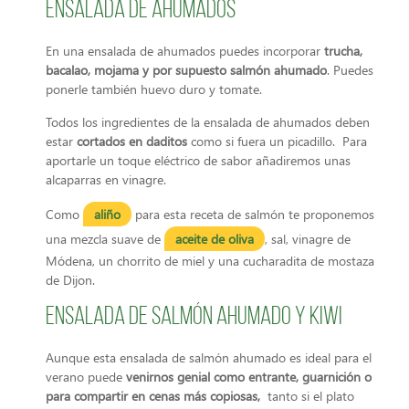
Ensalada de ahumados
En una ensalada de ahumados puedes incorporar
trucha,
bacalao, mojama y por supuesto salmón ahumado
. Puedes
ponerle también huevo duro y tomate.
Todos los ingredientes de la ensalada de ahumados deben
estar
cortados en daditos
como si fuera un picadillo. Para
aportarle un toque eléctrico de sabor añadiremos unas
alcaparras en vinagre.
Como
aliño
para esta receta de salmón te proponemos
una mezcla suave de
aceite de oliva
, sal, vinagre de
Módena, un chorrito de miel y una cucharadita de mostaza
de Dijon.
Ensalada de salmón ahumado y kiwi
Aunque esta ensalada de salmón ahumado es ideal para el
verano puede
venirnos genial como entrante, guarnición o
para compartir en cenas más copiosas,
tanto si el plato