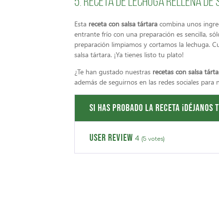
5. Receta de lechuga rellena de
Esta
receta con salsa tártara
combina unos ingred
entrante frío con una preparación es sencilla, só
preparación limpiamos y cortamos la lechuga. C
salsa tártara. ¡Ya tienes listo tu plato!
¿Te han gustado nuestras
recetas con salsa tárta
además de seguirnos en las redes sociales para
Si has probado la receta ¡Déjanos t
USER REVIEW
4
(
5
votes)