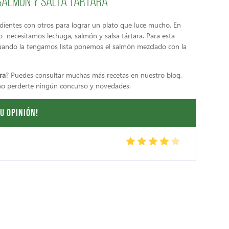
 salmón y salta tártara
ientes con otros para lograr un plato que luce mucho. En
lo necesitamos lechuga, salmón y salsa tártara. Para esta
uando la tengamos lista ponemos el salmón mezclado con la
ra
? Puedes consultar muchas más recetas en nuestro blog,
 no perderte ningún concurso y novedades.
u opinión!