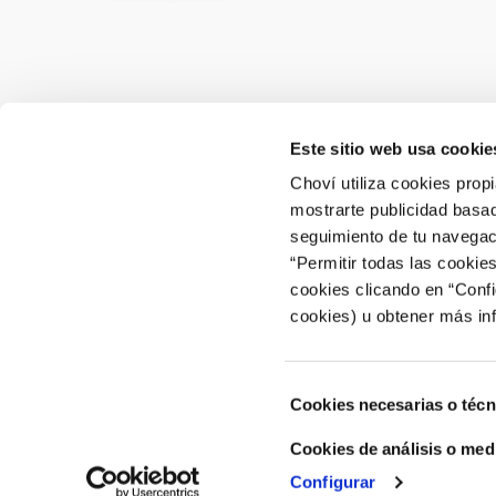
Este sitio web usa cookie
CONTACTO
ÁREA 
Choví utiliza cookies prop
mostrarte publicidad basad
ACCEDER
Contactar
seguimiento de tu navegaci
“Permitir todas las cookie
Atención al Consumidor: 902 566 522
cookies clicando en “Conf
Canal de Denuncias
cookies) u obtener más in
Selección
Cookies necesarias o técn
de
consentimiento
Cookies de análisis o med
Configurar