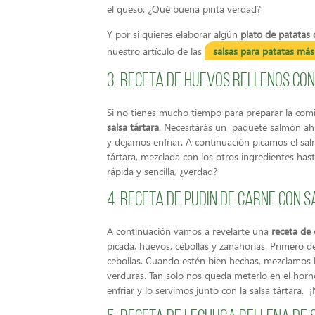
el queso. ¿Qué buena pinta verdad?
Y por si quieres elaborar algún
plato de patatas 
nuestro artículo de las
salsas para patatas más 
3. Receta de huevos rellenos c
Si no tienes mucho tiempo para preparar la com
salsa tártara
. Necesitarás un paquete salmón ah
y dejamos enfriar. A continuación picamos el s
tártara, mezclada con los otros ingredientes ha
rápida y sencilla, ¿verdad?
4. Receta de pudin de carne con 
A continuación vamos a revelarte una
receta de 
picada, huevos, cebollas y zanahorias. Primero d
cebollas. Cuando estén bien hechas, mezclamos l
verduras. Tan solo nos queda meterlo en el hor
enfriar y lo servimos junto con la salsa tártara.