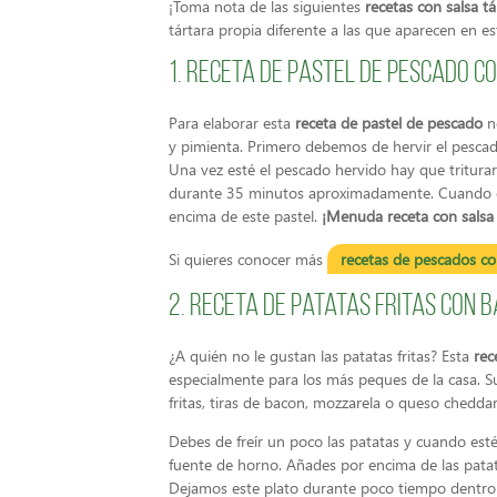
¡Toma nota de las siguientes
recetas con salsa tá
tártara propia diferente a las que aparecen en est
1. Receta de pastel de pescado c
Para elaborar esta
receta de pastel de pescado
ne
y pimienta. Primero debemos de hervir el pescad
Una vez esté el pescado hervido hay que tritura
durante 35 minutos aproximadamente. Cuando es
encima de este pastel.
¡Menuda receta con salsa 
Si quieres conocer más
recetas de pescados co
2. Receta de patatas fritas con 
¿A quién no le gustan las patatas fritas? Esta
rec
especialmente para los más peques de la casa. Su
fritas, tiras de bacon, mozzarela o queso cheddar
Debes de freír un poco las patatas y cuando est
fuente de horno. Añades por encima de las patata
Dejamos este plato durante poco tiempo dentro 