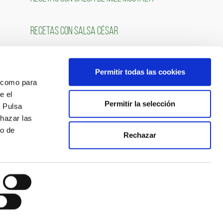
RECETAS CON SALSA CÉSAR
Permitir todas las cookies
OS
SÍGUENOS
́ como para
e el
Permitir la selección
. Pulsa
chazar las
so de
Rechazar