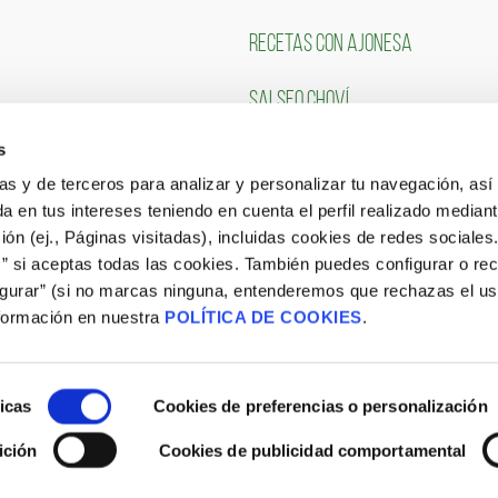
RECETAS CON AJONESA
SALSEO CHOVÍ
s
CLIENTES
TRABAJA CON NOSOTR
ias y de terceros para analizar y personalizar tu navegación, asi
a en tus intereses teniendo en cuenta el perfil realizado mediant
Portal de Empleo
ón (ej., Páginas visitadas), incluidas cookies de redes sociales
s” si aceptas todas las cookies. También puedes configurar o re
CONSULTA NUESTRAS OFERTAS
igurar” (si no marcas ninguna, entenderemos que rechazas el u
formación en nuestra
POLÍTICA DE COOKIES
.
icas
Cookies de preferencias o personalización
ición
Cookies de publicidad comportamental
Aviso Legal
|
Política de Cookies
|
Site Map
|
Blog
|
Política de privacidad Procesos de Selección