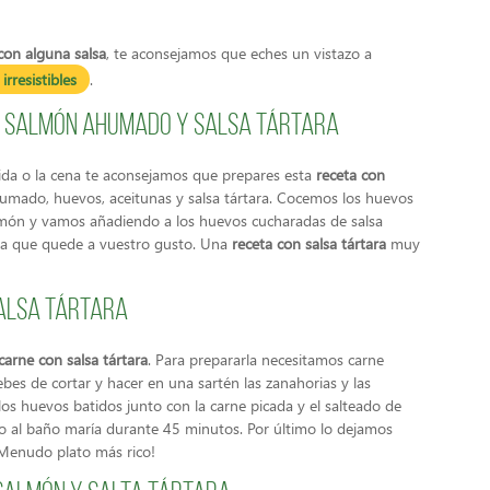
con alguna salsa
, te aconsejamos que eches un vistazo a
irresistibles
.
on salmón ahumado y salsa tártara
ida o la cena te aconsejamos que prepares esta
receta con
umado, huevos, aceitunas y salsa tártara. Cocemos los huevos
almón y vamos añadiendo a los huevos cucharadas de salsa
sta que quede a vuestro gusto. Una
receta con salsa tártara
muy
salsa tártara
carne con salsa tártara
. Para prepararla necesitamos carne
ebes de cortar y hacer en una sartén las zanahorias y las
os huevos batidos junto con la carne picada y el salteado de
no al baño maría durante 45 minutos. Por último lo dejamos
 ¡Menudo plato más rico!