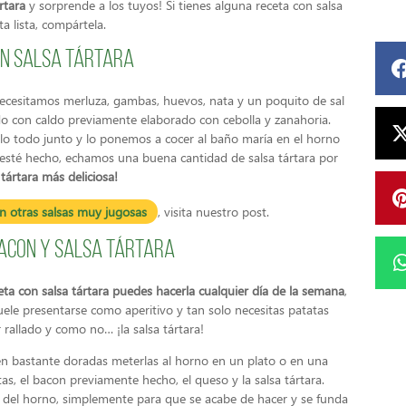
rtara
y sorprende a los tuyos! Si tienes alguna receta con salsa
a lista, compártela.
on salsa tártara
cesitamos merluza, gambas, huevos, nata y un poquito de sal
o con caldo previamente elaborado con cebolla y zanahoria.
rlo todo junto y lo ponemos a cocer al baño maría en el horno
té hecho, echamos una buena cantidad de salsa tártara por
tártara más deliciosa!
n otras salsas muy jugosas
, visita nuestro post.
bacon y salsa tártara
eta con salsa tártara puedes hacerla cualquier día de la semana
,
ele presentarse como aperitivo y tan solo necesitas patatas
 rallado y como no… ¡la salsa tártara!
én bastante doradas meterlas al horno en un plato o en una
s, el bacon previamente hecho, el queso y la salsa tártara.
del horno, simplemente para que se acabe de hacer y se funda