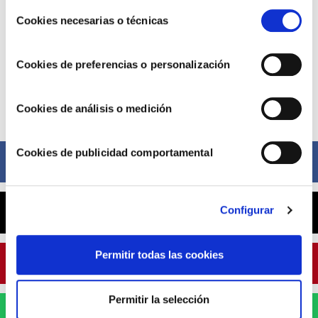
u obtener más información en nuestra
POLÍTICA DE
Selección
COOKIES
.
Cookies necesarias o técnicas
de
consentimiento
Cookies de preferencias o personalización
Cookies de análisis o medición
Compártelo ahora
Cookies de publicidad comportamental
Facebook
Configurar
X
Permitir todas las cookies
Pinterest
Permitir la selección
WhatsApp