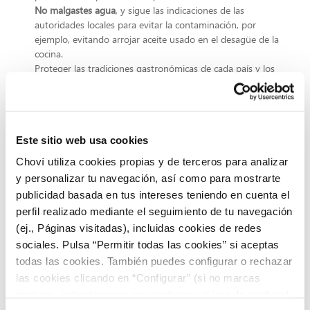
No malgastes agua
, y sigue las indicaciones de las
autoridades locales para evitar la contaminación, por
ejemplo, evitando arrojar aceite usado en el desagüe de la
cocina.
Proteger las tradiciones gastronómicas de cada país y los
recursos propios es
responsabilidad de sus habitantes
. El
nuevo enfoque que nos da el concepto de gastronomía
sostenible nos devuelve a nuestras raíces, devolviéndole el
sentido a lo que realmente importa.
Este sitio web usa cookies
Choví utiliza cookies propias y de terceros para analizar
y personalizar tu navegación, así como para mostrarte
publicidad basada en tus intereses teniendo en cuenta el
perfil realizado mediante el seguimiento de tu navegación
(ej., Páginas visitadas), incluidas cookies de redes
sociales. Pulsa “Permitir todas las cookies” si aceptas
todas las cookies. También puedes configurar o rechazar
las cookies clicando en “Configurar” (si no marcas
ninguna, entenderemos que rechazas el uso de cookies)