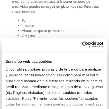
muchos ingredientes en casa,
si le pones un poco de
creatividad puedes conseguir un plato muy rico
. Para estás
tostas necesitas:
Pan
1 huevo
Virutas de queso parmesano
Oregano
Los pasos que debes seguir para elaborar esta receta son:
Para hacer el huevo poché lo primero que se tiene
que hacer es poner a hervir agua en una olla
pequeña. Para conseguir la forma perfecta del huevo
Este sitio web usa cookies
puedes poner en un vaso de agua pequeño, film de
Choví utiliza cookies propias y de terceros para analizar
plástico por dentro, viertes el huevo y creas una
bolsita con el film. Para que no se te habrá puede
y personalizar tu navegación, así como para mostrarte
hacer un nudo con un hilo. Viertes la bolsita en el
publicidad basada en tus intereses teniendo en cuenta el
agua hirviendo durante un minuto y el huevo poché
perfil realizado mediante el seguimiento de tu navegación
ya estará listo.
(ej., Páginas visitadas), incluidas cookies de redes
Coloca sobre un plato la tosta de pan.
sociales. Pulsa “Permitir todas las cookies” si aceptas
Unta el alioli de aguacate en abundancia.
todas las cookies. También puedes configurar o rechazar
Pon encima el huevo poché.