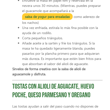
Envuelve la masa en papel film y resérvala en la
nevera unos 30 minutos. (Mientras, puedes preparar
el guacamole que acompañará a la
salsa de yogur para ensaladas
como aderezo de
los nachos)
Una vez enfriada, estírala lo más fina posible con la
ayuda de un rodillo.
Corta pequeños triángulos.
Añade aceite a la sartén y fríe los triángulos. Si la
masa te ha quedado ligeramente blanda, puedes
pasarlos por la plancha primero para que adquieran
más dureza. Es importante que estén bien fritos para
que absorban el sabor del alioli de aguacate.
Sirvelos de forma creativa con la salsa de alioli de
aguacamole y disfruta.
Tostas con alioli de aguacate, huevo
poche, queso parmesano y oregano
Las tostas ayudan a salir del paso cuando no dispones de