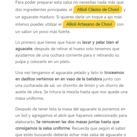
Para poder preparar esta salsa no necesitas nada más que
dos ingredientes principales, el
Allioli Clásico de Choví
y
un aguacate maduro. Si quieres darle un toque a ajo más
intenso puedes utilizar el
Allioli Artesano de Choví
con
un sabor un poco más fuerte.
Lo primero que tienes que hacer es
lavar y pelar bien el
aguacate
, después de retirar el hueso solo tenemos que
ayudarnos de una cuchara corriente para ir retirando su
pulpa y colocarlo en un plato.
Una vez tengamos el aguacate pelado y listo lo
troceamos
en daditos vertemos en en vaso de la batidora
junto con
una cucharada de sal, un chorrito de limón y un chorro de
aceite de oliva. Se tritura la mezcla hasta que nos quede una
masa uniforme.
Después de tener lista la masa del aguacate la ponemos en
un bol y agregamos el alioli que hayamos seleccionado para
elaborarlo
. Se remueven las dos masas juntas hasta que
consigamos la salsa uniforme
. Recuerda que según el sabor
que estés buscando deberás echar más salsa de aguacate o