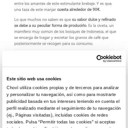
entre los amantes de este estimulante brebaje. Y es que,
una taza de este manjar
cuesta alrededor de 90€.
Lo que muchos no saben es que
su sabor dulce y refinado
se debe a su peculiar forma de producirlo
. Es la civeta, un
mamífero muy común de los bosques de Indonesia, el que
se encarga de tragar y excretar los granos de café que
posteriormente se recogen para su consumo.
Por desorbitados que nos parezcan sus precios, hay mucha
más gente de lo que parece dispuesta a pagarlos sin
remordimientos.
Este sitio web usa cookies
Y tú,
¿estarías dispuesto a comprar algunos de estos
cotizados manjares?
Sí es que sí, déjanos un comentario
Choví utiliza cookies propias y de terceros para analizar
indicándonos por cuáles de estos u otros ingredientes
y personalizar tu navegación, así como para mostrarte
estarías dispuesto a rascarte el bolsillo. ¡Qué aproveche!
publicidad basada en tus intereses teniendo en cuenta el
perfil realizado mediante el seguimiento de tu navegación
(ej., Páginas visitadas), incluidas cookies de redes
sociales. Pulsa “Permitir todas las cookies” si aceptas