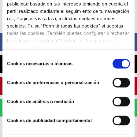
publicidad basada en tus intereses teniendo en cuenta el
perfil realizado mediante el seguimiento de tu navegación
(ej., Páginas visitadas), incluidas cookies de redes
Compártelo ahora
sociales. Pulsa “Permitir todas las cookies” si aceptas
todas las cookies. También puedes configurar o rechazar
las cookies clicando en “Configurar” (si no marcas
Facebook
ninguna, entenderemos que rechazas el uso de cookies)
u obtener más información en nuestra
POLÍTICA DE
Selección
COOKIES
.
X
Cookies necesarias o técnicas
de
consentimiento
Cookies de preferencias o personalización
Pinterest
Cookies de análisis o medición
WhatsApp
Cookies de publicidad comportamental