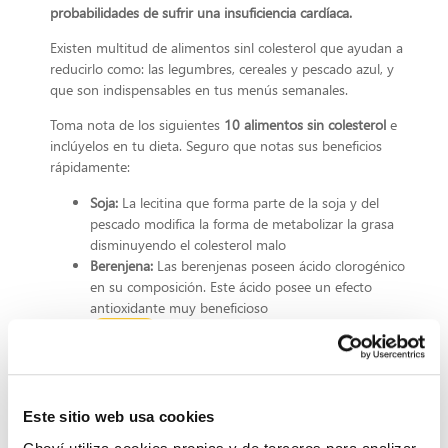
probabilidades de sufrir una insuficiencia cardíaca.
Existen multitud de alimentos sinl colesterol que ayudan a
reducirlo como: las legumbres, cereales y pescado azul, y
que son indispensables en tus menús semanales.
Toma nota de los siguientes
10 alimentos sin colesterol
e
inclúyelos en tu dieta. Seguro que notas sus beneficios
rápidamente:
Soja:
La lecitina que forma parte de la soja y del
pescado modifica la forma de metabolizar la grasa
disminuyendo el colesterol malo
Berenjena:
Las berenjenas poseen ácido clorogénico
en su composición. Este ácido posee un efecto
antioxidante muy beneficioso
Tomate
El tomate cocinado libera licopeno
permitiendo su absorción por el organismo y
aumentando su actuación frente al colesterol
Aguacate:
El aguacate tiene una gran proporción de
Este sitio web usa cookies
grasas. Sin embargo, está compuesto por colesterol
HDL logrando que se equilibren el colesterol bueno y