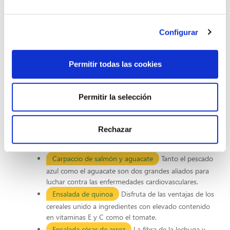
el colesterol
Configurar
Descubre con Chovi 5 recetas de comidas con bajo
contenido en colesterol para poder llevar a cabo una dieta
equilibrada:
Permitir todas las cookies
Hummus con salsa de yogur
El ingrediente
principal del hummus son los garbanzos y como el
Permitir la selección
resto de legumbres ayuda a equilibrar el colesterol
bueno y el malo.
Ensalada de lentejas con vinagreta
Una ensalada
Rechazar
perfecta para cualquier época del año que te ayudará
a cuidar tu corazón.
Carpaccio de salmón y aguacate
Tanto el pescado
azul como el aguacate son dos grandes aliados para
luchar contra las enfermedades cardiovasculares.
Ensalada de quinoa
Disfruta de las ventajas de los
cereales unido a ingredientes con elevado contenido
en vitaminas E y C como el tomate.
Ensalada césar de arroz
La fibra de la lechuga y