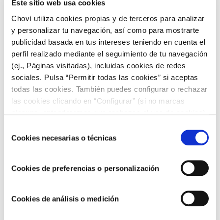
Este sitio web usa cookies
Choví utiliza cookies propias y de terceros para analizar
Seguimos avanzando hacia un modelo de
y personalizar tu navegación, así como para mostrarte
negocio más sostenible y responsable
publicidad basada en tus intereses teniendo en cuenta el
perfil realizado mediante el seguimiento de tu navegación
(ej., Páginas visitadas), incluidas cookies de redes
sociales. Pulsa “Permitir todas las cookies” si aceptas
todas las cookies. También puedes configurar o rechazar
las cookies clicando en “Configurar” (si no marcas
ninguna, entenderemos que rechazas el uso de cookies)
u obtener más información en nuestra
POLÍTICA DE
Selección
COOKIES
.
Cookies necesarias o técnicas
de
consentimiento
Cookies de preferencias o personalización
Seguimos avanzando hacia un modelo de
Cookies de análisis o medición
negocio más sostenible y responsable