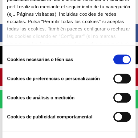
perfil realizado mediante el seguimiento de tu navegación
Compártelo ahora
(ej., Páginas visitadas), incluidas cookies de redes
sociales. Pulsa “Permitir todas las cookies” si aceptas
todas las cookies. También puedes configurar o rechazar
Facebook
las cookies clicando en “Configurar” (si no marcas
ninguna, entenderemos que rechazas el uso de cookies)
u obtener más información en nuestra
POLÍTICA DE
Selección
X
COOKIES
.
Cookies necesarias o técnicas
de
consentimiento
Pinterest
Cookies de preferencias o personalización
Cookies de análisis o medición
WhatsApp
Cookies de publicidad comportamental