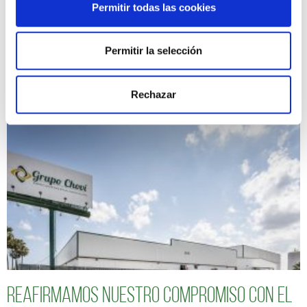
Permitir todas las cookies
Permitir la selección
Seguimos avanzando hacia un modelo de
negocio más sostenible y responsable
Rechazar
Reafirmamos nuestro compromiso con el