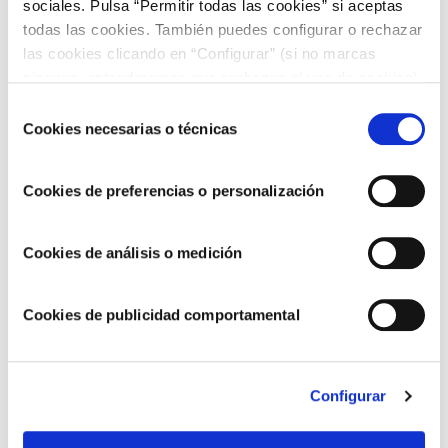
sociales. Pulsa “Permitir todas las cookies” si aceptas
todas las cookies. También puedes configurar o rechazar
las cookies clicando en “Configurar” (si no marcas
ninguna, entenderemos que rechazas el uso de cookies)
u obtener más información en nuestra
POLÍTICA DE
Selección
COOKIES
.
Cookies necesarias o técnicas
de
consentimiento
Seguimos avanzando hacia un modelo de
Cookies de preferencias o personalización
negocio más sostenible y responsable
Cookies de análisis o medición
Cookies de publicidad comportamental
Configurar