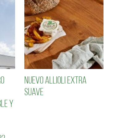
ro
Nuevo Allioli Extra
Suave
le y