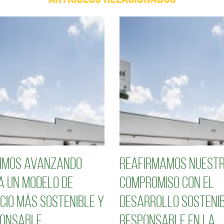
imos avanzando
Reafirmamos nuest
a un modelo de
compromiso con el
cio más sostenible y
desarrollo sostenib
onsable
responsable en la