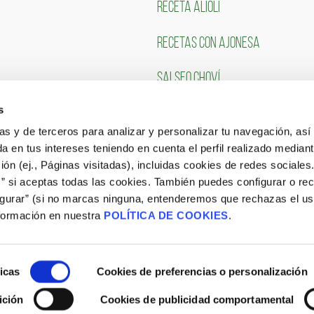
RECETA ALIOLI
RECETAS CON AJONESA
SALSEO CHOVÍ
s
CLIENTES
TRABAJA CON NOSOTR
ias y de terceros para analizar y personalizar tu navegación, asi
a en tus intereses teniendo en cuenta el perfil realizado mediant
Portal de Empleo
ón (ej., Páginas visitadas), incluidas cookies de redes sociales
s” si aceptas todas las cookies. También puedes configurar o re
CONSULTA NUESTRAS OFERTAS
igurar” (si no marcas ninguna, entenderemos que rechazas el u
formación en nuestra
POLÍTICA DE COOKIES
.
icas
Cookies de preferencias o personalización
ición
Cookies de publicidad comportamental
Aviso Legal
|
Política de Cookies
|
Site Map
|
Blog
|