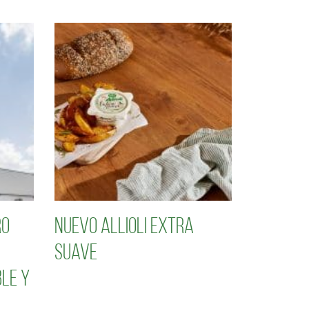
ro
Nuevo Allioli Extra
Suave
le y