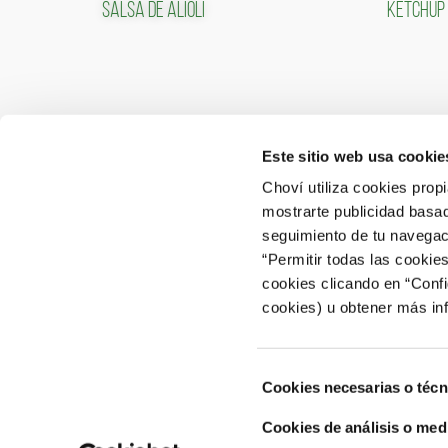
SALSA DE ALIOLI
KETCHUP
Este sitio web usa cookie
CONTACTO
ÁREA 
Choví utiliza cookies prop
mostrarte publicidad basad
ACCEDER
Contactar
seguimiento de tu navegaci
“Permitir todas las cookie
Atención al Consumidor: 902 566 522
cookies clicando en “Conf
Canal de Denuncias
cookies) u obtener más in
Selección
Cookies necesarias o técn
de
consentimiento
Cookies de análisis o med