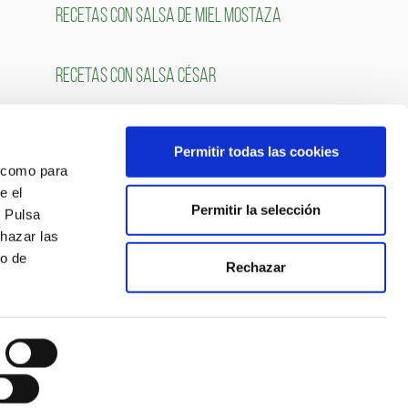
RECETAS CON SALSA DE MIEL MOSTAZA
RECETAS CON SALSA CÉSAR
Permitir todas las cookies
OS
SÍGUENOS
́ como para
e el
Permitir la selección
. Pulsa
chazar las
so de
Rechazar