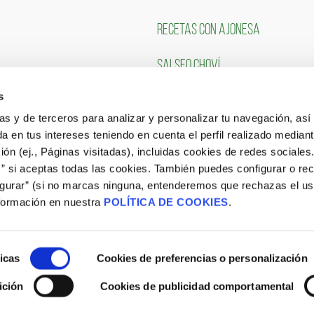
RECETAS CON AJONESA
SALSEO CHOVÍ
s
CLIENTES
TRABAJA CON NOSOTR
ias y de terceros para analizar y personalizar tu navegación, asi
a en tus intereses teniendo en cuenta el perfil realizado mediant
Portal de Empleo
ón (ej., Páginas visitadas), incluidas cookies de redes sociales
s” si aceptas todas las cookies. También puedes configurar o re
CONSULTA NUESTRAS OFERTAS
igurar” (si no marcas ninguna, entenderemos que rechazas el u
formación en nuestra
POLÍTICA DE COOKIES
.
icas
Cookies de preferencias o personalización
ición
Cookies de publicidad comportamental
Aviso Legal
|
Política de Cookies
|
Site Map
|
Blog
|
Política de privacidad Procesos de Selección