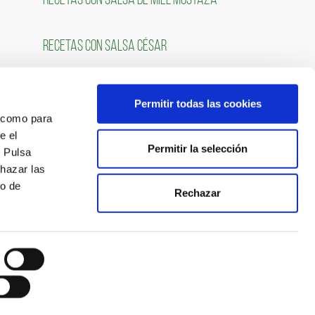
RECETAS CON SALSA DE MIEL MOSTAZA
RECETAS CON SALSA CÉSAR
Permitir todas las cookies
OS
SÍGUENOS
́ como para
e el
Permitir la selección
. Pulsa
chazar las
so de
Rechazar