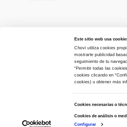
Este sitio web usa cookie
CONTACTO
ÁREA 
Choví utiliza cookies prop
mostrarte publicidad basad
ACCEDER
Contactar
seguimiento de tu navegaci
“Permitir todas las cookie
Atención al Consumidor: 902 566 522
cookies clicando en “Conf
Canal de Denuncias
cookies) u obtener más in
Selección
Cookies necesarias o técn
de
consentimiento
Cookies de análisis o med
Configurar