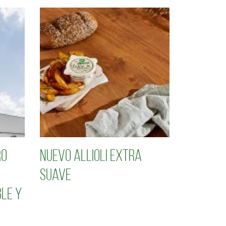
ro
Nuevo Allioli Extra
Suave
le y