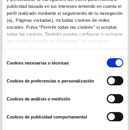
publicidad basada en tus intereses teniendo en cuenta el
perfil realizado mediante el seguimiento de tu navegación
ARTÍCULOS RELACIONADOS
(ej., Páginas visitadas), incluidas cookies de redes
sociales. Pulsa “Permitir todas las cookies” si aceptas
todas las cookies. También puedes configurar o rechazar
las cookies clicando en “Configurar” (si no marcas
ninguna, entenderemos que rechazas el uso de cookies)
u obtener más información en nuestra
POLÍTICA DE
Selección
COOKIES
.
Cookies necesarias o técnicas
de
consentimiento
Cookies de preferencias o personalización
Cookies de análisis o medición
Seguimos avanzando hacia un modelo de
negocio más sostenible y responsable
Cookies de publicidad comportamental