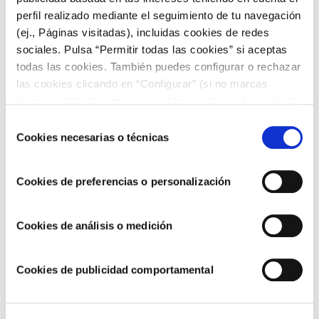
ARTÍCULOS RELACIONADOS
perfil realizado mediante el seguimiento de tu navegación
(ej., Páginas visitadas), incluidas cookies de redes
sociales. Pulsa “Permitir todas las cookies” si aceptas
todas las cookies. También puedes configurar o rechazar
las cookies clicando en “Configurar” (si no marcas
ninguna, entenderemos que rechazas el uso de cookies)
u obtener más información en nuestra
POLÍTICA DE
Selección
COOKIES
.
Cookies necesarias o técnicas
de
consentimiento
Cookies de preferencias o personalización
Seguimos avanzando hacia un modelo de
Cookies de análisis o medición
negocio más sostenible y responsable
Cookies de publicidad comportamental