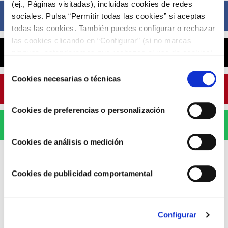
(ej., Páginas visitadas), incluidas cookies de redes
Facebook
sociales. Pulsa “Permitir todas las cookies” si aceptas
todas las cookies. También puedes configurar o rechazar
las cookies clicando en “Configurar” (si no marcas
X
ninguna, entenderemos que rechazas el uso de cookies)
u obtener más información en nuestra
POLÍTICA DE
Selección
COOKIES
.
Cookies necesarias o técnicas
de
Pinterest
consentimiento
Cookies de preferencias o personalización
WhatsApp
Cookies de análisis o medición
Cookies de publicidad comportamental
ARTÍCULOS RELACIONADOS
Configurar