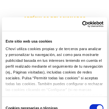
ARTÍCULOS RELACIONADOS
Este sitio web usa cookies
Choví utiliza cookies propias y de terceros para analizar
y personalizar tu navegación, así como para mostrarte
publicidad basada en tus intereses teniendo en cuenta el
perfil realizado mediante el seguimiento de tu navegación
(ej., Páginas visitadas), incluidas cookies de redes
sociales. Pulsa “Permitir todas las cookies” si aceptas
todas las cookies. También puedes configurar o rechazar
Seguimos avanzando hacia un modelo de
las cookies clicando en “Configurar” (si no marcas
ninguna, entenderemos que rechazas el uso de cookies)
negocio más sostenible y responsable
u obtener más información en nuestra
POLÍTICA DE
Selección
COOKIES
.
Cookies necesarias o técnicas
de