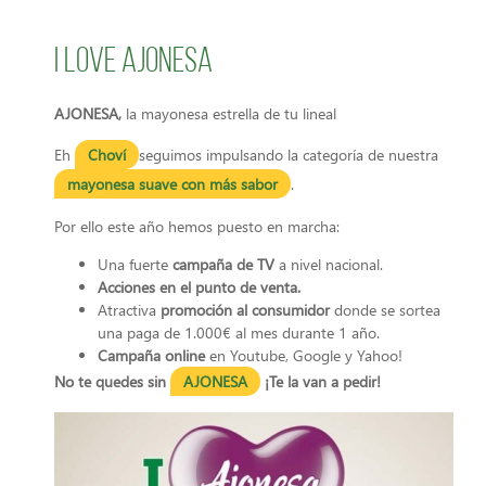
I love Ajonesa
AJONESA,
la mayonesa estrella de tu lineal
Eh
Choví
seguimos impulsando la categoría de nuestra
mayonesa suave
con más sabor
.
Por ello este año hemos puesto en marcha:
Una fuerte
campaña de TV
a nivel nacional.
Acciones en el punto de venta.
Atractiva
promoción al consumidor
donde se sortea
una paga de 1.000€ al mes durante 1 año.
Campaña online
en Youtube, Google y Yahoo!
No te quedes sin
AJONESA
¡Te la van a pedir!