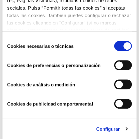
(ej., Páginas visitadas), incluidas cookies de redes
sociales. Pulsa “Permitir todas las cookies” si aceptas
todas las cookies. También puedes configurar o rechazar
las cookies clicando en “Configurar” (si no marcas
ninguna, entenderemos que rechazas el uso de cookies)
u obtener más información en nuestra
POLÍTICA DE
Selección
COOKIES
.
Cookies necesarias o técnicas
de
consentimiento
Cookies de preferencias o personalización
Seguimos avanzando hacia un modelo de
negocio más sostenible y responsable
Cookies de análisis o medición
Cookies de publicidad comportamental
Configurar