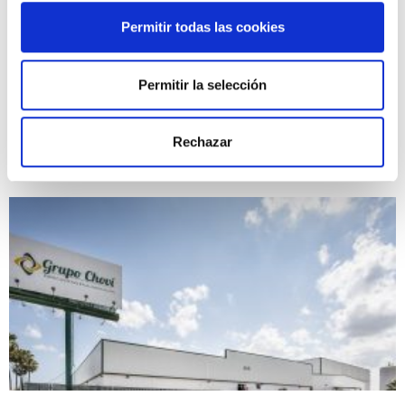
Permitir todas las cookies
Permitir la selección
Seguimos avanzando hacia un modelo de
Rechazar
negocio más sostenible y responsable