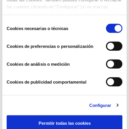
las cookies clicando en “Configurar” (si no marcas
ninguna, entenderemos que rechazas el uso de cookies)
u obtener más información en nuestra
POLÍTICA DE
Selección
COOKIES
.
Cookies necesarias o técnicas
de
Seguimos avanzando hacia un modelo de
consentimiento
negocio más sostenible y responsable
Cookies de preferencias o personalización
Cookies de análisis o medición
Cookies de publicidad comportamental
Configurar
Permitir todas las cookies