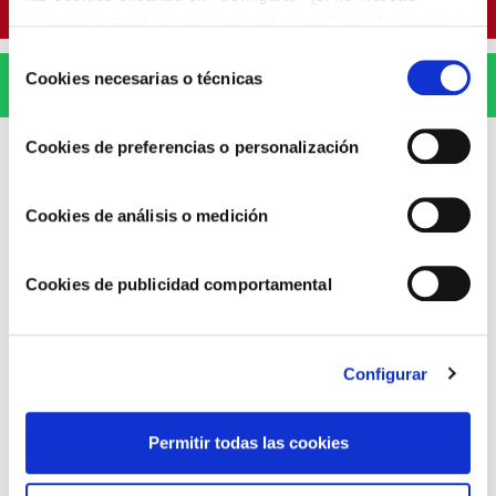
Pinterest
ninguna, entenderemos que rechazas el uso de cookies)
u obtener más información en nuestra
POLÍTICA DE
Selección
COOKIES
.
Cookies necesarias o técnicas
de
WhatsApp
consentimiento
Cookies de preferencias o personalización
Cookies de análisis o medición
ARTÍCULOS RELACIONADOS
Cookies de publicidad comportamental
Configurar
Permitir todas las cookies