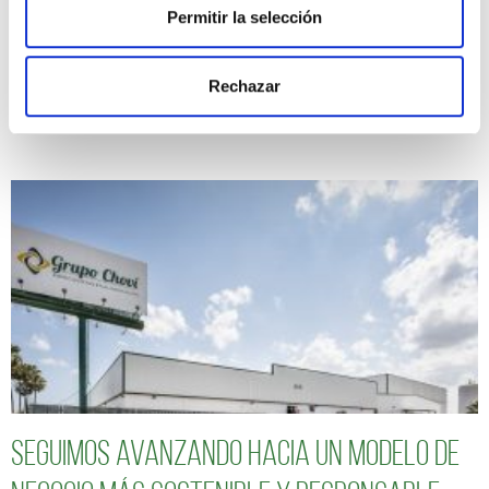
Permitir la selección
Seguimos avanzando hacia un modelo de
Rechazar
negocio más sostenible y responsable
Seguimos avanzando hacia un modelo de