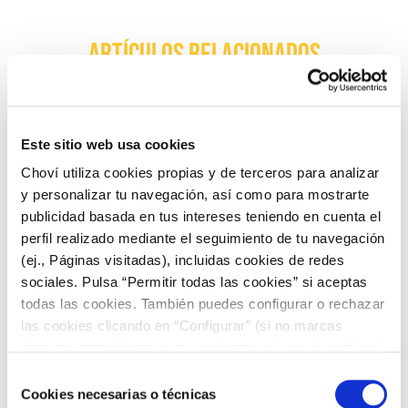
ARTÍCULOS RELACIONADOS
Este sitio web usa cookies
Choví utiliza cookies propias y de terceros para analizar
y personalizar tu navegación, así como para mostrarte
publicidad basada en tus intereses teniendo en cuenta el
perfil realizado mediante el seguimiento de tu navegación
(ej., Páginas visitadas), incluidas cookies de redes
sociales. Pulsa “Permitir todas las cookies” si aceptas
todas las cookies. También puedes configurar o rechazar
Seguimos avanzando hacia un modelo de
las cookies clicando en “Configurar” (si no marcas
negocio más sostenible y responsable
ninguna, entenderemos que rechazas el uso de cookies)
u obtener más información en nuestra
POLÍTICA DE
Selección
COOKIES
.
Cookies necesarias o técnicas
de