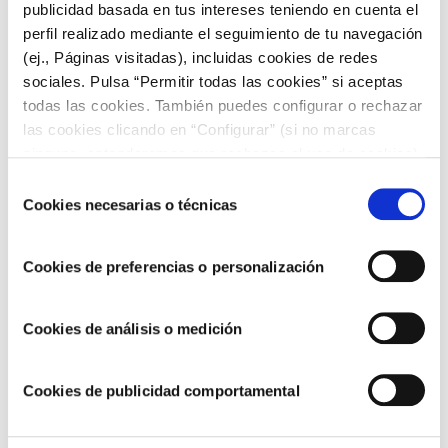
publicidad basada en tus intereses teniendo en cuenta el
perfil realizado mediante el seguimiento de tu navegación
ARTÍCULOS RELACIONADOS
(ej., Páginas visitadas), incluidas cookies de redes
sociales. Pulsa “Permitir todas las cookies” si aceptas
todas las cookies. También puedes configurar o rechazar
las cookies clicando en “Configurar” (si no marcas
ninguna, entenderemos que rechazas el uso de cookies)
u obtener más información en nuestra
POLÍTICA DE
Selección
COOKIES
.
Cookies necesarias o técnicas
de
consentimiento
Cookies de preferencias o personalización
Cookies de análisis o medición
Seguimos avanzando hacia un modelo de
negocio más sostenible y responsable
Cookies de publicidad comportamental