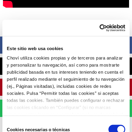
Compártelo ahora
Facebook
Este sitio web usa cookies
Choví utiliza cookies propias y de terceros para analizar
y personalizar tu navegación, así como para mostrarte
X
publicidad basada en tus intereses teniendo en cuenta el
perfil realizado mediante el seguimiento de tu navegación
(ej., Páginas visitadas), incluidas cookies de redes
Pinterest
sociales. Pulsa “Permitir todas las cookies” si aceptas
todas las cookies. También puedes configurar o rechazar
las cookies clicando en “Configurar” (si no marcas
WhatsApp
ninguna, entenderemos que rechazas el uso de cookies)
u obtener más información en nuestra
POLÍTICA DE
Selección
COOKIES
.
Cookies necesarias o técnicas
de