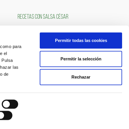
RECETAS CON SALSA CÉSAR
Permitir todas las cookies
OS
SÍGUENOS
́ como para
e el
Permitir la selección
. Pulsa
chazar las
so de
Rechazar