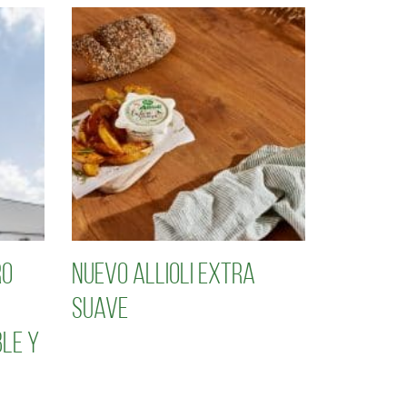
ro
Nuevo Allioli Extra
Suave
le y