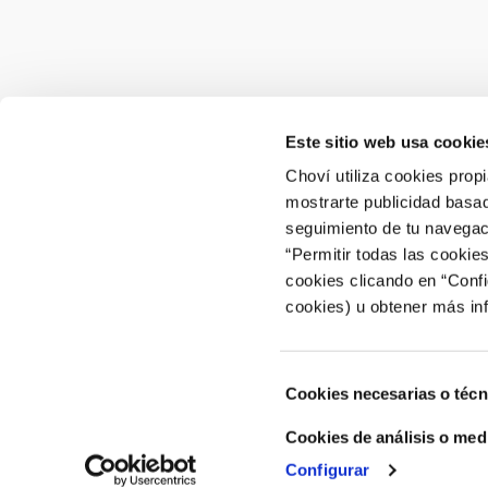
Este sitio web usa cookie
CONTACTO
ÁREA 
Choví utiliza cookies prop
mostrarte publicidad basad
ACCEDER
Contactar
seguimiento de tu navegaci
“Permitir todas las cookie
Atención al Consumidor: 902 566 522
cookies clicando en “Conf
Canal de Denuncias
cookies) u obtener más in
Selección
Cookies necesarias o técn
de
consentimiento
Cookies de análisis o med
Configurar