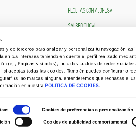
RECETAS CON AJONESA
SALSEO CHOVÍ
s
CLIENTES
TRABAJA CON NOSOTR
ias y de terceros para analizar y personalizar tu navegación, asi
a en tus intereses teniendo en cuenta el perfil realizado mediant
Portal de Empleo
ón (ej., Páginas visitadas), incluidas cookies de redes sociales
s” si aceptas todas las cookies. También puedes configurar o re
CONSULTA NUESTRAS OFERTAS
igurar” (si no marcas ninguna, entenderemos que rechazas el u
formación en nuestra
POLÍTICA DE COOKIES
.
icas
Cookies de preferencias o personalización
ición
Cookies de publicidad comportamental
Aviso Legal
|
Política de Cookies
|
Site Map
|
Blog
|
Política de privacidad Procesos de Selección