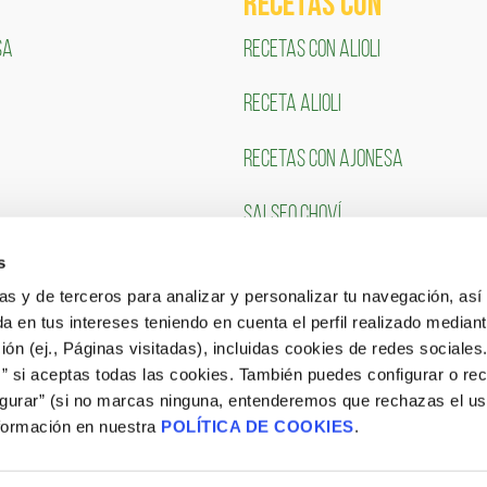
RECETAS COn
SA
RECETAS CON ALIOLI
RECETA ALIOLI
RECETAS CON AJONESA
SALSEO CHOVÍ
s
CLIENTES
TRABAJA CON NOSOTR
ias y de terceros para analizar y personalizar tu navegación, asi
a en tus intereses teniendo en cuenta el perfil realizado mediant
Portal de Empleo
ón (ej., Páginas visitadas), incluidas cookies de redes sociales
s” si aceptas todas las cookies. También puedes configurar o re
CONSULTA NUESTRAS OFERTAS
igurar” (si no marcas ninguna, entenderemos que rechazas el u
formación en nuestra
POLÍTICA DE COOKIES
.