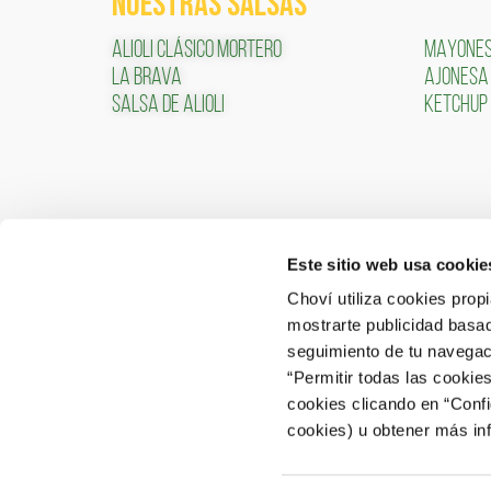
NUESTRAS SALSAS
ALIOLI CLÁSICO MORTERO
MAYONE
LA BRAVA
AJONESA
SALSA DE ALIOLI
KETCHUP
Este sitio web usa cookie
CONTACTO
ÁREA 
Choví utiliza cookies prop
mostrarte publicidad basad
ACCEDER
Contactar
seguimiento de tu navegaci
“Permitir todas las cookie
Atención al Consumidor: 902 566 522
cookies clicando en “Conf
Canal de Denuncias
cookies) u obtener más in