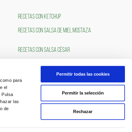
RECETAS CON KETCHUP
RECETAS CON SALSA DE MIEL MOSTAZA
RECETAS CON SALSA CÉSAR
Permitir todas las cookies
OS
SÍGUENOS
́ como para
e el
Permitir la selección
. Pulsa
chazar las
so de
Rechazar