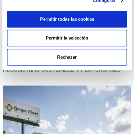
Configurar
Permitir todas las cookies
Permitir la selección
Seguimos avanzando hacia un modelo de
Rechazar
negocio más sostenible y responsable