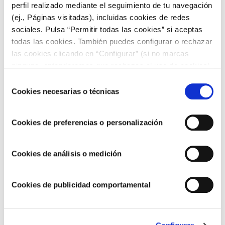
ARTÍCULOS RELACIONADOS
perfil realizado mediante el seguimiento de tu navegación
(ej., Páginas visitadas), incluidas cookies de redes
sociales. Pulsa “Permitir todas las cookies” si aceptas
todas las cookies. También puedes configurar o rechazar
las cookies clicando en “Configurar” (si no marcas
ninguna, entenderemos que rechazas el uso de cookies)
u obtener más información en nuestra
POLÍTICA DE
Selección
COOKIES
.
Cookies necesarias o técnicas
de
consentimiento
Cookies de preferencias o personalización
Seguimos avanzando hacia un modelo de
Cookies de análisis o medición
negocio más sostenible y responsable
Cookies de publicidad comportamental