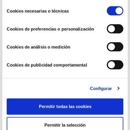
Seguimos avanzando hacia un modelo de
u obtener más información en nuestra
POLÍTICA DE
Selección
COOKIES
.
Cookies necesarias o técnicas
negocio más sostenible y responsable
de
consentimiento
Cookies de preferencias o personalización
Cookies de análisis o medición
Cookies de publicidad comportamental
Configurar
Seguimos avanzando hacia un modelo de
Permitir todas las cookies
negocio más sostenible y responsable
Permitir la selección