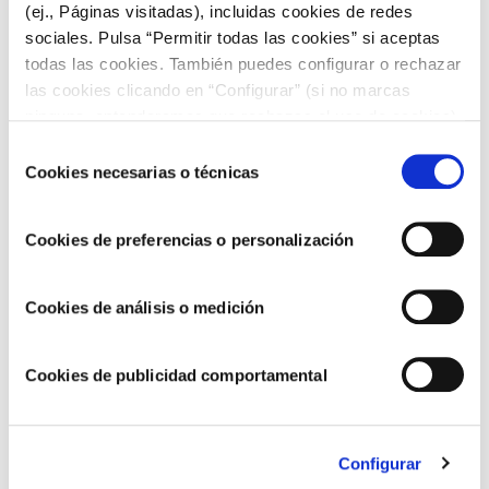
(ej., Páginas visitadas), incluidas cookies de redes
recetas. ¡Te esperamos!
sociales. Pulsa “Permitir todas las cookies” si aceptas
todas las cookies. También puedes configurar o rechazar
las cookies clicando en “Configurar” (si no marcas
ninguna, entenderemos que rechazas el uso de cookies)
u obtener más información en nuestra
POLÍTICA DE
Selección
COOKIES
.
Cookies necesarias o técnicas
de
consentimiento
Cookies de preferencias o personalización
Cookies de análisis o medición
Cookies de publicidad comportamental
Compártelo ahora
Configurar