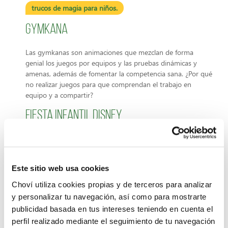
trucos de magia para niños.
Gymkana
Las gymkanas son animaciones que mezclan de forma
genial los juegos por equipos y las pruebas dinámicas y
amenas, además de fomentar la competencia sana. ¿Por qué
no realizar juegos para que comprendan el trabajo en
equipo y a compartir?
Fiesta infantil Disney
Para terminar, otra fiesta de fin de curso perfecta para
nuestros pequeños puede ser una fiesta infantil dedicada al
mundo Disney, ese que tanto les gusta. Con unos cuantos
Este sitio web usa cookies
disfraces, podremos ver increíbles personajes Disney como
Ariel, Aladdin o Vaiana en una fiesta de lo más especial.
Choví utiliza cookies propias y de terceros para analizar
y personalizar tu navegación, así como para mostrarte
Si quieres más ideas para que los peques de la casa se
publicidad basada en tus intereses teniendo en cuenta el
diviertan entra en nuestro blog de
Choví
y descubre
perfil realizado mediante el seguimiento de tu navegación
múltiples opciones de entretenimiento y un sinfín de