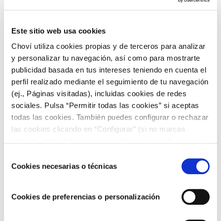
queden boca arriba de nuevo.
De nuevo el mismo niño debe seleccionar la columna en la
Este sitio web usa cookies
que está su carta y repetir el paso anterior para colocarlas y
se vuelven a repartir las cartas dos veces más de la misma
Choví utiliza cookies propias y de terceros para analizar
manera.
y personalizar tu navegación, así como para mostrarte
publicidad basada en tus intereses teniendo en cuenta el
La última vez se reparten las cartas dejando las cartas del
revés (que no se vean los naipes). Para adivinar la carta, se
perfil realizado mediante el seguimiento de tu navegación
debe elegir la número 11, es la carta que queda en medio
(ej., Páginas visitadas), incluidas cookies de redes
de todo el montón, que había sido la carta elegida por el
sociales. Pulsa “Permitir todas las cookies” si aceptas
niño al principio. ¡Magia!
todas las cookies. También puedes configurar o rechazar
las cookies clicando en “Configurar” (si no marcas
ninguna, entenderemos que rechazas el uso de cookies)
¿Quieres conocer más trucos para los pequeños de la casa?
u obtener más información en nuestra
POLÍTICA DE
Selección
En el blog de
Choví
encontrarás todas las ideas
COOKIES
.
Cookies necesarias o técnicas
de
necesarias para que los más peques sigan divirtiéndose cada
consentimiento
día. ¡Te esperamos!
Cookies de preferencias o personalización