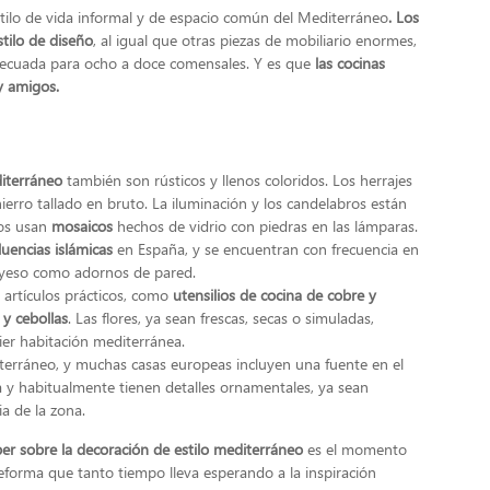
stilo de vida informal y de espacio común del Mediterráneo
. Los
tilo de diseño
, al igual que otras piezas de mobiliario enormes,
ecuada para ocho a doce comensales. Y es que
las cocinas
y amigos.
diterráneo
también son rústicos y llenos coloridos. Los herrajes
erro tallado en bruto. La iluminación y los candelabros están
os usan
mosaicos
hechos de vidrio con piedras en las lámparas.
luencias islámicas
en España, y se encuentran con frecuencia en
 yeso como adornos de pared.
artículos prácticos, como
utensilios de cocina de cobre y
 y cebollas
. Las flores, ya sean frescas, secas o simuladas,
ier habitación mediterránea.
erráneo, y muchas casas europeas incluyen una fuente en el
a y habitualmente tienen detalles ornamentales, ya sean
a de la zona.
ber sobre la decoración de estilo mediterráneo
es el momento
forma que tanto tiempo lleva esperando a la inspiración