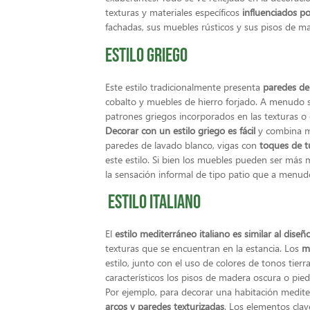
texturas y materiales específicos
influenciados po
fachadas, sus muebles rústicos y sus pisos de m
Estilo griego
Este estilo tradicionalmente presenta
paredes de
cobalto y muebles de hierro forjado. A menudo 
patrones griegos incorporados en las texturas o e
Decorar con un estilo griego es fácil
y combina m
paredes de lavado blanco, vigas con
toques de tu
este estilo. Si bien los muebles pueden ser más 
la sensación informal de tipo patio que a menud
Estilo italiano
El
estilo mediterráneo italiano es similar al dise
texturas que se encuentran en la estancia. Los
m
estilo, junto con el uso de colores de tonos tie
característicos los pisos de madera oscura o pied
Por ejemplo, para decorar una habitación medite
arcos y paredes texturizadas
. Los elementos clav