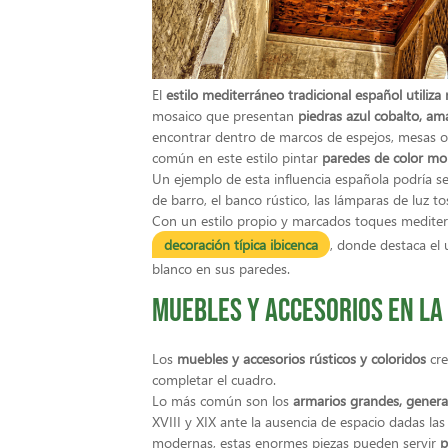
El
estilo mediterráneo tradicional español utiliz
mosaico que presentan
piedras azul cobalto, ama
encontrar dentro de marcos de espejos, mesas o 
común en este estilo pintar
paredes de color mo
Un ejemplo de esta influencia española podría s
de barro, el banco rústico, las lámparas de luz tos
Con un estilo propio y marcados toques medite
decoración típica ibicenca
, donde destaca el
blanco en sus paredes.
Muebles y accesorios en la
Los
muebles y accesorios rústicos y coloridos
cre
completar el cuadro.
Lo más común son los
armarios grandes, gener
XVIII y XIX ante la ausencia de espacio dadas la
modernas, estas enormes piezas pueden servir
p