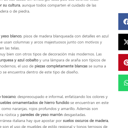
r su cultura
, aunque todos comparten el cuidado de las
adera o de piedra.
 yeso blanco
, pisos de madera blanqueada con detalles en azul
se usan columnas y arcos majestuosos junto con motivos y
n las telas.
uy bien con otros tipos de decoración más modernos. Las
rquesa y azul cobalto
y una lámpara de araña son típicos de
modernos, el uso de
piezas completamente blancas
se suma a
o se encuentra dentro de este tipo de diseño.
ño toscano
; despreocupado e informal, enfatizando los colores y
uebles ornamentados de hierro fundido
se encuentran en este
rra como naranjas, rojos profundos y amarillo. Además
son
ra rústica y
paredes de yeso marrón
desgastadas.
rránea-italiana hay que apostar por
suelos oscuros de madera
,
e son el uso de muebles de estilo regional y tonos terrosos de