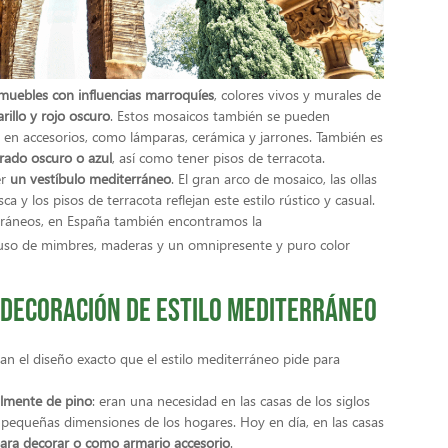
a muebles con influencias marroquíes
, colores vivos y murales de
rillo y rojo oscuro
. Estos mosaicos también se pueden
en accesorios, como lámparas, cerámica y jarrones. También es
rado oscuro o azul
, así como tener pisos de terracota.
er
un vestíbulo mediterráneo
. El gran arco de mosaico, las ollas
ca y los pisos de terracota reflejan este estilo rústico y casual.
rráneos, en España también encontramos la
 uso de mimbres, maderas y un omnipresente y puro color
 decoración de estilo mediterráneo
an el diseño exacto que el estilo mediterráneo pide para
almente de pino
: eran una necesidad en las casas de los siglos
s pequeñas dimensiones de los hogares. Hoy en día, en las casas
ara decorar o como armario accesorio
.