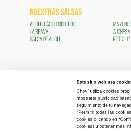
NUESTRAS SALSAS
ALIOLI CLÁSICO MORTERO
MAYONE
LA BRAVA
AJONESA
SALSA DE ALIOLI
KETCHUP
Este sitio web usa cookie
CONTACTO
ÁREA 
Choví utiliza cookies prop
mostrarte publicidad basad
ACCEDER
Contactar
seguimiento de tu navegaci
“Permitir todas las cookie
Atención al Consumidor: 902 566 522
cookies clicando en “Conf
Canal de Denuncias
cookies) u obtener más in