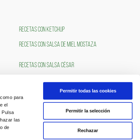
RECETAS CON KETCHUP
RECETAS CON SALSA DE MIEL MOSTAZA
RECETAS CON SALSA CÉSAR
Permitir todas las cookies
OS
SÍGUENOS
́ como para
e el
Permitir la selección
. Pulsa
chazar las
so de
Rechazar