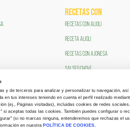
RECETAS COn
SA
RECETAS CON ALIOLI
RECETA ALIOLI
RECETAS CON AJONESA
SALSEO CHOVÍ
s
CLIENTES
TRABAJA CON NOSOTR
ias y de terceros para analizar y personalizar tu navegación, asi
a en tus intereses teniendo en cuenta el perfil realizado mediant
Portal de Empleo
ón (ej., Páginas visitadas), incluidas cookies de redes sociales
s” si aceptas todas las cookies. También puedes configurar o re
CONSULTA NUESTRAS OFERTAS
igurar” (si no marcas ninguna, entenderemos que rechazas el u
formación en nuestra
POLÍTICA DE COOKIES
.