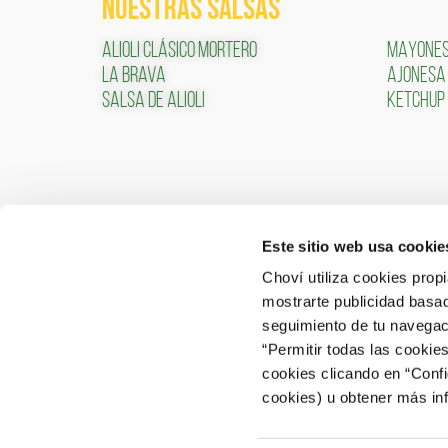
NUESTRAS SALSAS
ALIOLI CLÁSICO MORTERO
MAYONE
LA BRAVA
AJONESA
SALSA DE ALIOLI
KETCHUP
Este sitio web usa cookie
CONTACTO
ÁREA 
Choví utiliza cookies prop
mostrarte publicidad basad
ACCEDER
Contactar
seguimiento de tu navegaci
“Permitir todas las cookie
Atención al Consumidor: 902 566 522
cookies clicando en “Conf
Canal de Denuncias
cookies) u obtener más in