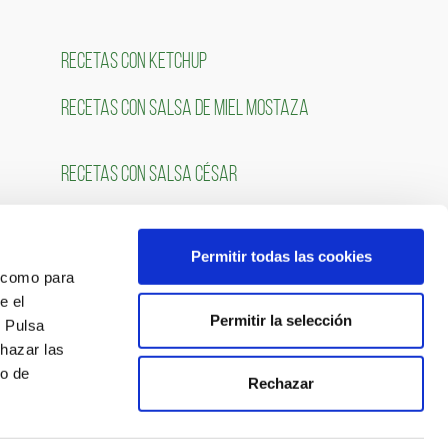
RECETAS CON KETCHUP
RECETAS CON SALSA DE MIEL MOSTAZA
RECETAS CON SALSA CÉSAR
Permitir todas las cookies
OS
SÍGUENOS
́ como para
e el
Permitir la selección
. Pulsa
chazar las
so de
Rechazar