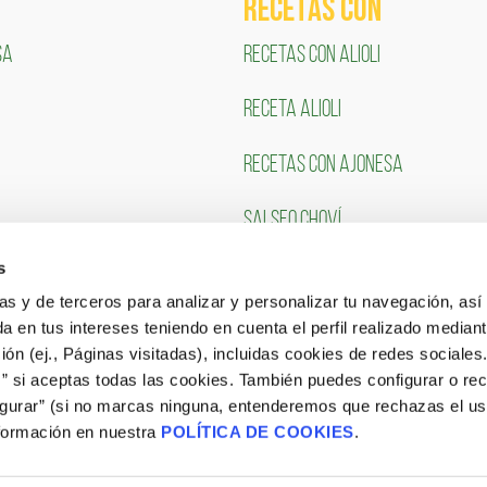
RECETAS COn
SA
RECETAS CON ALIOLI
RECETA ALIOLI
RECETAS CON AJONESA
SALSEO CHOVÍ
s
CLIENTES
TRABAJA CON NOSOTR
ias y de terceros para analizar y personalizar tu navegación, asi
a en tus intereses teniendo en cuenta el perfil realizado mediant
Portal de Empleo
ón (ej., Páginas visitadas), incluidas cookies de redes sociales
s” si aceptas todas las cookies. También puedes configurar o re
CONSULTA NUESTRAS OFERTAS
igurar” (si no marcas ninguna, entenderemos que rechazas el u
formación en nuestra
POLÍTICA DE COOKIES
.