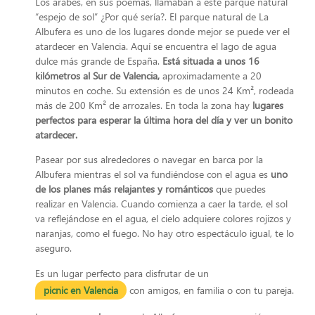
Los árabes, en sus poemas, llamaban a este parque natural
“espejo de sol” ¿Por qué sería?. El parque natural de La
Albufera es uno de los lugares donde mejor se puede ver el
atardecer en Valencia. Aquí se encuentra el lago de agua
dulce más grande de España.
Está situada a unos 16
kilómetros al Sur de Valencia,
aproximadamente a 20
minutos en coche. Su extensión es de unos 24 Km², rodeada
más de 200 Km² de arrozales. En toda la zona hay
lugares
perfectos para esperar la última hora del día y ver un bonito
atardecer.
Pasear por sus alrededores o navegar en barca por la
Albufera mientras el sol va fundiéndose con el agua es
uno
de los planes más relajantes y románticos
que puedes
realizar en Valencia. Cuando comienza a caer la tarde, el sol
va reflejándose en el agua, el cielo adquiere colores rojizos y
naranjas, como el fuego. No hay otro espectáculo igual, te lo
aseguro.
Es un lugar perfecto para disfrutar de un
picnic en Valencia
con amigos, en familia o con tu pareja.