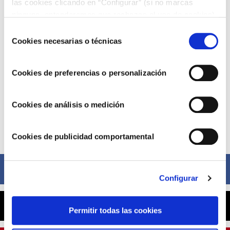
las cookies clicando en “Configurar” (si no marcas
ninguna, entenderemos que rechazas el uso de cookies)
u obtener más información en nuestra
POLÍTICA DE
Selección
COOKIES
.
Cookies necesarias o técnicas
de
consentimiento
Cookies de preferencias o personalización
Cookies de análisis o medición
Compártelo ahora
Cookies de publicidad comportamental
Facebook
Configurar
X
Permitir todas las cookies