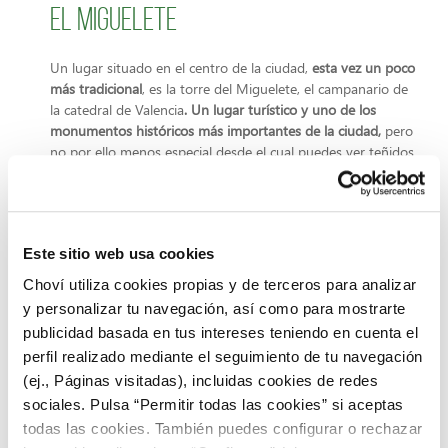
El Miguelete
Un lugar situado en el centro de la ciudad,
esta vez un poco
más tradicional
, es la torre del Miguelete, el campanario de
la catedral de Valencia
. Un lugar turístico y uno de los
monumentos históricos más importantes de la ciudad,
pero
no por ello menos especial desde el cual puedes ver teñidos
de rosa los tejados de la capital. Está abierto todos los días
del año y la parte superior está libre de rejas.
No puedes perderte la visita a alguno de estos sitios que te
recomendamos desde
CHOVI
para ver el atardecer en
Este sitio web usa cookies
Valencia. ¡Vale la pena! Encontrarás en ellos las mejores
vistas del atardecer y disfrutarás viendo cómo los últimos
Choví utiliza cookies propias y de terceros para analizar
rayos de sol juegan en el cielo de la ciudad de la luz.
y personalizar tu navegación, así como para mostrarte
publicidad basada en tus intereses teniendo en cuenta el
perfil realizado mediante el seguimiento de tu navegación
(ej., Páginas visitadas), incluidas cookies de redes
sociales. Pulsa “Permitir todas las cookies” si aceptas
todas las cookies. También puedes configurar o rechazar