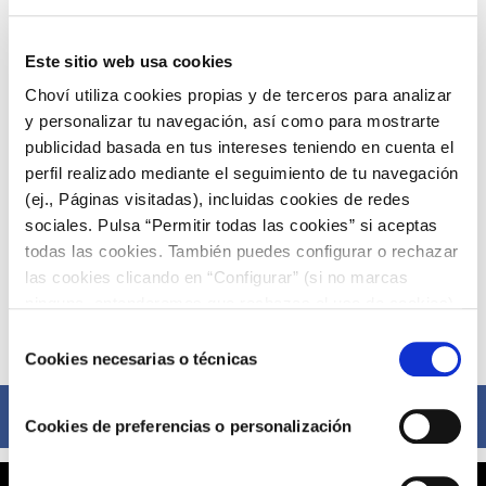
Este sitio web usa cookies
Choví utiliza cookies propias y de terceros para analizar
y personalizar tu navegación, así como para mostrarte
publicidad basada en tus intereses teniendo en cuenta el
perfil realizado mediante el seguimiento de tu navegación
(ej., Páginas visitadas), incluidas cookies de redes
sociales. Pulsa “Permitir todas las cookies” si aceptas
todas las cookies. También puedes configurar o rechazar
las cookies clicando en “Configurar” (si no marcas
ninguna, entenderemos que rechazas el uso de cookies)
u obtener más información en nuestra
POLÍTICA DE
Selección
Compártelo ahora
COOKIES
.
Cookies necesarias o técnicas
de
consentimiento
Facebook
Cookies de preferencias o personalización