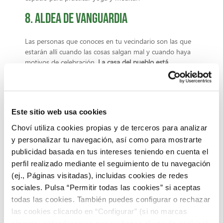
8. Aldea de vanguardia
Las personas que conoces en tu vecindario son las que
estarán allí cuando las cosas salgan mal y cuando haya
motivos de celebración.
La casa del pueblo está
resplandeciente de visitantes y amor.
Los vecinos son los
guardianes de las llaves de repuesto, los proveedores de té,
los cuidadores de las mascotas y la fuente de todos los
chismes.
Este sitio web usa cookies
9. Casas para vivir en fiesta
Choví utiliza cookies propias y de terceros para analizar
y personalizar tu navegación, así como para mostrarte
Abundan los rumores sobre
villas con túneles secretos
y
publicidad basada en tus intereses teniendo en cuenta el
subterráneos que llegan hasta botes y también se cuenta
perfil realizado mediante el seguimiento de tu navegación
que hay clubes nocturnos privados enterrados en lo
(ej., Páginas visitadas), incluidas cookies de redes
profundo de las bóvedas rocosas. Bueno, algunos de estos
sociales. Pulsa “Permitir todas las cookies” si aceptas
rumores son verdaderos y aquellos a quienes les gusta
quedarse en casa podrán buscar ese club nocturno, ese
todas las cookies. También puedes configurar o rechazar
campo de golf privado o ese acceso exclusivo a yates como
las cookies clicando en “Configurar” (si no marcas
algo imprescindible.