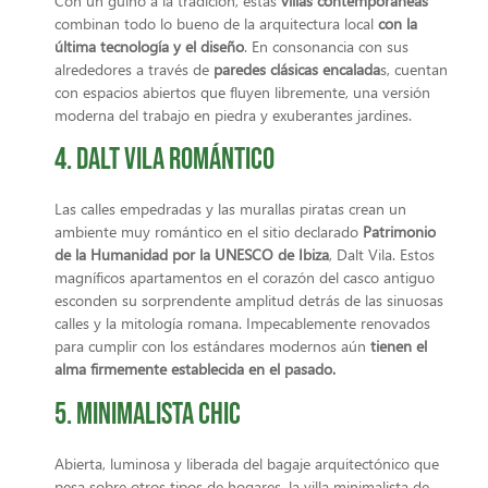
Con un guiño a la tradición, estas
villas contemporáneas
combinan todo lo bueno de la arquitectura local
con la
última
tecnología y el diseño
. En consonancia con sus
alrededores a través de
paredes clásicas encalada
s, cuentan
con espacios abiertos que fluyen libremente, una versión
moderna del trabajo en piedra y exuberantes jardines.
4. Dalt Vila romántico
Las calles empedradas y las murallas piratas crean un
ambiente muy romántico en el sitio declarado
Patrimonio
de la Humanidad por la UNESCO de Ibiza
, Dalt Vila. Estos
magníficos apartamentos en el corazón del casco antiguo
esconden su sorprendente amplitud detrás de las sinuosas
calles y la mitología romana. Impecablemente renovados
para cumplir con los estándares modernos aún
tienen el
alma firmemente establecida en el pasado.
5. Minimalista chic
Abierta, luminosa y liberada del bagaje arquitectónico que
pesa sobre otros tipos de hogares, la villa minimalista de