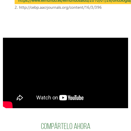
https://www.elmundo.es/elmundosalud/2010/01/26/oncologi
2. http://cebp.aacrjournals.org/content/16/3/396
Compártelo ahora