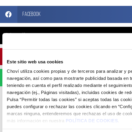
Facebook
X
Pinterest
Este sitio web usa cookies
Choví utiliza cookies propias y de terceros para analizar y p
WhatsApp
navegación, así como para mostrarte publicidad basada en t
teniendo en cuenta el perfil realizado mediante el seguimient
navegación (ej., Páginas visitadas), incluidas cookies de red
Pulsa “Permitir todas las cookies” si aceptas todas las cooki
puedes configurar o rechazar las cookies clicando en “Config
marcas ninguna, entenderemos que rechazas el uso de cook
ARTÍCULOS RELACIONADOS
más información en nuestra
POLÍTICA DE COOKIES
.