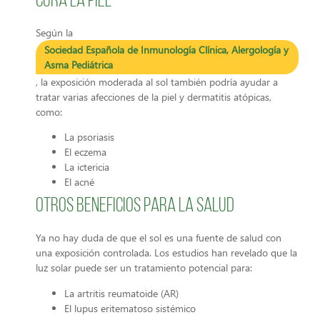
Cura la piel
Según la
Sociedad Española de Inmunología Clínica, Alergología y
Asma Pediátrica
, la exposición moderada al sol también podría ayudar a
tratar varias afecciones de la piel y dermatitis atópicas,
como:
La psoriasis
El eczema
La ictericia
El acné
Otros beneficios para la salud
Ya no hay duda de que el sol es una fuente de salud con
una exposición controlada. Los estudios han revelado que la
luz solar puede ser un tratamiento potencial para:
La artritis reumatoide (AR)
El lupus eritematoso sistémico