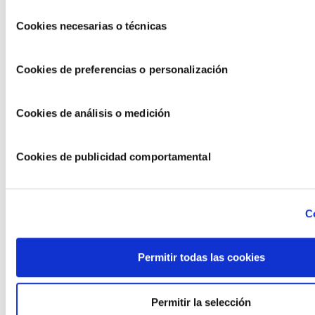
Selección
Cookies necesarias o técnicas
de
consentimiento
Cookies de preferencias o personalización
Cookies de análisis o medición
Cookies de publicidad comportamental
Comer de picoteo sin comer mal: claves
para equilibrar una mesa informal
C
Permitir todas las cookies
Permitir la selección