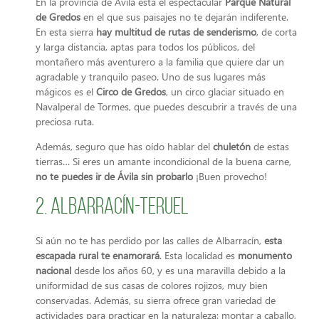
En la provincia de Ávila está el espectacular
Parque Natural
de Gredos
en el que sus paisajes no te dejarán indiferente.
En esta sierra
hay multitud de rutas de senderismo
, de corta
y larga distancia, aptas para todos los públicos, del
montañero más aventurero a la familia que quiere dar un
agradable y tranquilo paseo. Uno de sus lugares más
mágicos es el
Circo de Gredos
, un circo glaciar situado en
Navalperal de Tormes, que puedes descubrir a través de una
preciosa ruta.
Además, seguro que has oído hablar del
chuletón
de estas
tierras… Si eres un amante incondicional de la buena carne,
no te puedes ir de Ávila sin probarlo
¡Buen provecho!
2. Albarracín-Teruel
Si aún no te has perdido por las calles de Albarracín,
esta
escapada rural te enamorará
. Esta localidad es
monumento
nacional
desde los años 60, y es una maravilla debido a la
uniformidad de sus casas de colores rojizos, muy bien
conservadas. Además, su sierra ofrece gran variedad de
actividades para practicar en la naturaleza: montar a caballo,