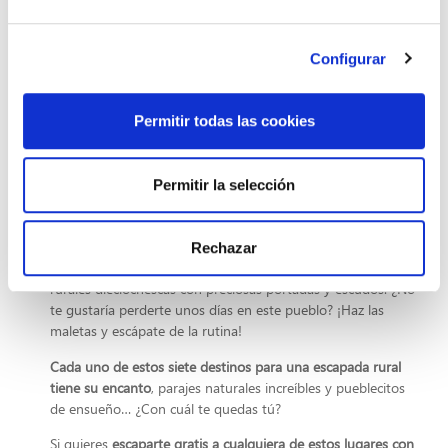
Empedrado, o duelos y quebrantos, se trata de una
tortilla de huevos y sesos, aunque los expertos de
Don Quijote aseguran que no tiene nada que ver una
Configurar
tortilla.
Gachas: comida compuesta de harina y miel, suelta
con agua, y cocida al fuego.
Permitir todas las cookies
7. Ochagavia (Navarra)
Permitir la selección
En la zona del Pirineo, a 85 km de Pamplona se encuentra
un pueblo con mucho encanto llamado Ochagavía.
Pasea y encántate sus calles empedradas y las casas
Rechazar
pirenaicas más tradicionales. Te sorprenderás con sus casas
rurales dieciochescas con preciosas portadas y escudos. ¿No
te gustaría perderte unos días en este pueblo? ¡Haz las
maletas y escápate de la rutina!
Cada uno de estos siete destinos para una escapada rural
tiene su encanto
, parajes naturales increíbles y pueblecitos
de ensueño… ¿Con cuál te quedas tú?
Si quieres
escaparte gratis a cualquiera de estos lugares con