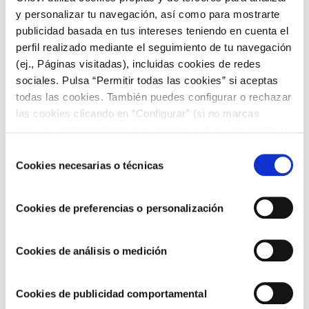
y personalizar tu navegación, así como para mostrarte
publicidad basada en tus intereses teniendo en cuenta el
perfil realizado mediante el seguimiento de tu navegación
Don Quijote: una gastronomía muy
(ej., Páginas visitadas), incluidas cookies de redes
sociales. Pulsa “Permitir todas las cookies” si aceptas
peculiar
todas las cookies. También puedes configurar o rechazar
las cookies clicando en “Configurar” (si no marcas
Podemos afirmar que El Quijote es una de las obras que
ninguna, entenderemos que rechazas el uso de cookies)
más datos nos proporcionan sobre la cocina en la España
del Renacimiento.
u obtener más información en nuestra
POLÍTICA DE
Selección
COOKIES
.
Cookies necesarias o técnicas
de
Esta cocina popular manchega, sus productos, sus recetas y
consentimiento
sus preparaciones han cambiado poco a lo largo de los
siglos y, en muchos casos, vemos cómo en diversos pueblos
Cookies de preferencias o personalización
de La Mancha se han mantenido hasta la actualidad
costumbres gastronómicas que ya se encuentran citadas en
El Quijote. Algunos de los manjares más conocidos y más
Cookies de análisis o medición
curiosos de El Quijote eran:
Berenjenas en cazuela moxí
Cookies de publicidad comportamental
Empanada de conejo albar (blanco)