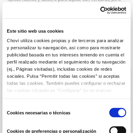
también para pinchos, ensaladas, tostadas,
hamburguesas e incluso como base para patas de pulpo.
Este sitio web usa cookies
Choví utiliza cookies propias y de terceros para analizar
y personalizar tu navegación, así como para mostrarte
publicidad basada en tus intereses teniendo en cuenta el
LAST RECIPES
perfil realizado mediante el seguimiento de tu navegación
(ej., Páginas visitadas), incluidas cookies de redes
sociales. Pulsa “Permitir todas las cookies” si aceptas
todas las cookies. También puedes configurar o rechazar
las cookies clicando en “Configurar” (si no marcas
ninguna, entenderemos que rechazas el uso de cookies)
u obtener más información en nuestra
POLÍTICA DE
Selección
COOKIES
.
Cookies necesarias o técnicas
de
consentimiento
Cookies de preferencias o personalización