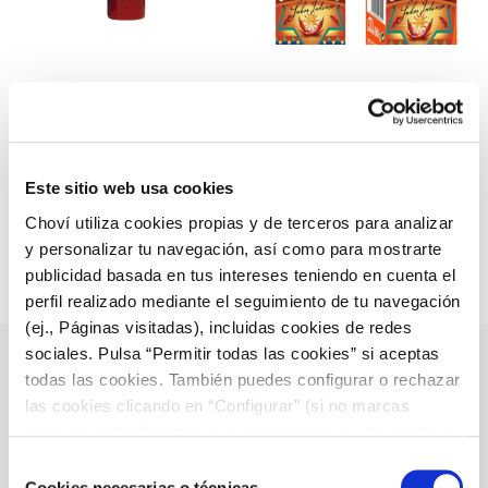
LOUISIANA
SALSA PICANTE
SPICY SAUCE
SABOR
INTENSO
Este sitio web usa cookies
Choví utiliza cookies propias y de terceros para analizar
y personalizar tu navegación, así como para mostrarte
publicidad basada en tus intereses teniendo en cuenta el
perfil realizado mediante el seguimiento de tu navegación
(ej., Páginas visitadas), incluidas cookies de redes
SAUCES
sociales. Pulsa “Permitir todas las cookies” si aceptas
todas las cookies. También puedes configurar o rechazar
Classic Aioli
las cookies clicando en “Configurar” (si no marcas
LA BRAVA
ninguna, entenderemos que rechazas el uso de cookies)
Aioli Sauce
u obtener más información en nuestra
POLÍTICA DE
Selección
Mayonnaise
COOKIES
.
Cookies necesarias o técnicas