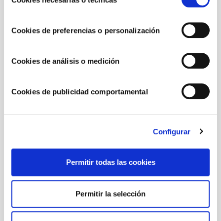
de
AJONESA
consentimiento
KETCHUP
Cookies de preferencias o personalización
RECIPES WITH
Cookies de análisis o medición
RECETAS CON ALIOLI
RECETA ALIOLI
Cookies de publicidad comportamental
RECETAS CON AJONESA
SALSEO CHOVÍ
Configurar
RECETAS CON KETCHUP
Permitir todas las cookies
RECETAS CON SALSA DE MIEL MOSTAZA
RECETAS CON SALSA CÉSAR
Permitir la selección
CONTACT