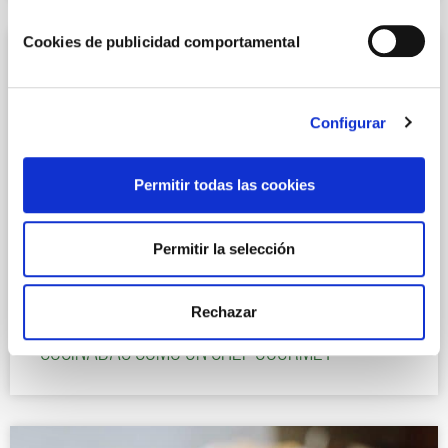
Cookies de publicidad comportamental
Configurar
Permitir todas las cookies
Permitir la selección
RECETAS AL HORNO
Rechazar
Zanahorias al horno con guacamole
cocinadas como un chef gourmet