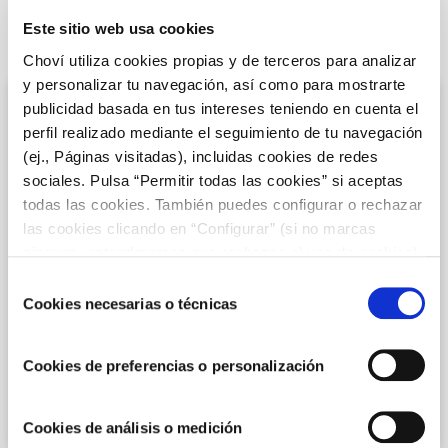
Este sitio web usa cookies
LAST RECIPES
Choví utiliza cookies propias y de terceros para analizar
y personalizar tu navegación, así como para mostrarte
publicidad basada en tus intereses teniendo en cuenta el
perfil realizado mediante el seguimiento de tu navegación
(ej., Páginas visitadas), incluidas cookies de redes
sociales. Pulsa “Permitir todas las cookies” si aceptas
todas las cookies. También puedes configurar o rechazar
las cookies clicando en “Configurar” (si no marcas
ninguna, entenderemos que rechazas el uso de cookies)
u obtener más información en nuestra
POLÍTICA DE
Selección
COOKIES
.
Cookies necesarias o técnicas
de
RECETAS CON CARNE PICADA
consentimiento
Cookies de preferencias o personalización
Empanada de carne con salsa de tomate
natural
Cookies de análisis o medición